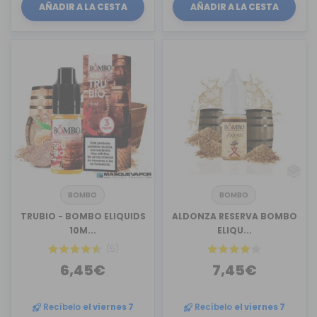
AÑADIR A LA CESTA
AÑADIR A LA CESTA
BOMBO
BOMBO
TRUBIO - BOMBO ELIQUIDS
ALDONZA RESERVA BOMBO
10M...
ELIQU...
(5)
6,45€
7,45€
Recíbelo
el viernes 7
Recíbelo
el viernes 7