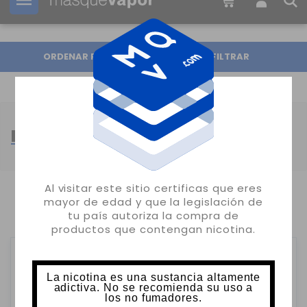
Tu pedido puede ser enviado en
19h:
33m:
57s
ORDENAR POR
FILTRAR
BOMBO E-LIQUIDS
Al visitar este sitio certificas que eres
mayor de edad y que la legislación de
MOSTRANDO 1-14 DE 14 ARTÍCULO(S)
tu país autoriza la compra de
productos que contengan nicotina.
La nicotina es una sustancia altamente
adictiva. No se recomienda su uso a
los no fumadores.