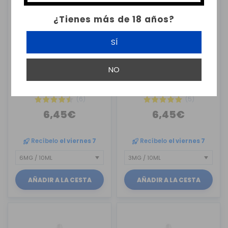
¿Tienes más de 18 años?
SÍ
BOMBO
BOMBO
NO
CREMA SANTA BOMBO
CREMA SANTA BOMBO
ELIQUIDS ...
ELIQUIDS ...
(6)
(5)
6,45€
6,45€
Recíbelo
el viernes 7
Recíbelo
el viernes 7
AÑADIR A LA CESTA
AÑADIR A LA CESTA