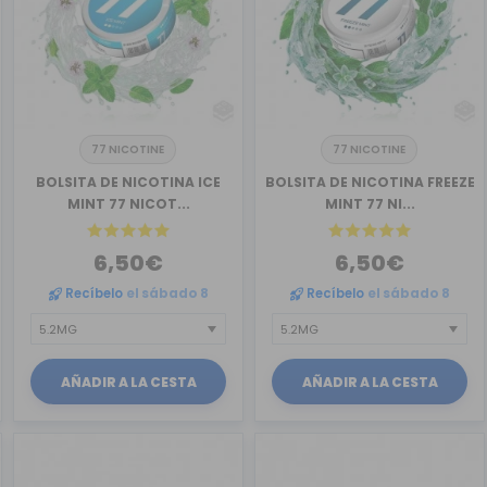
77 NICOTINE
77 NICOTINE
BOLSITA DE NICOTINA ICE
BOLSITA DE NICOTINA FREEZE
MINT 77 NICOT...
MINT 77 NI...
6,50€
6,50€
Recíbelo
el sábado 8
Recíbelo
el sábado 8
AÑADIR A LA CESTA
AÑADIR A LA CESTA