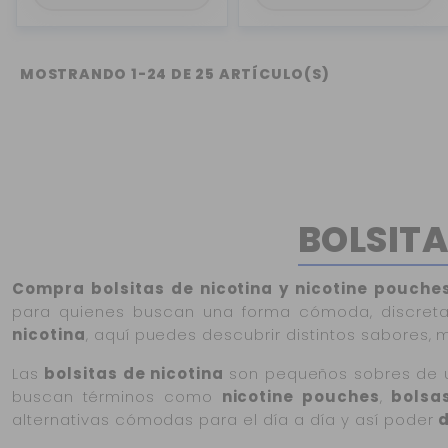
MOSTRANDO 1-24 DE 25 ARTÍCULO(S)
BOLSITA
Compra bolsitas de nicotina y nicotine pouches
para quienes buscan una forma cómoda, discreta 
nicotina
, aquí puedes descubrir distintos sabores,
Las
bolsitas de nicotina
son pequeños sobres de us
buscan términos como
nicotine pouches
,
bolsa
alternativas cómodas para el día a día y así poder
d