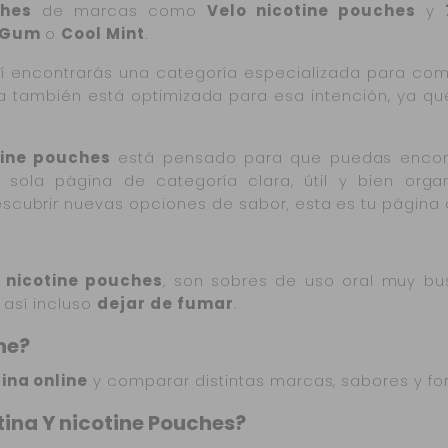
ches
de marcas como
Velo nicotine pouches
y
 Gum
o
Cool Mint
.
uí encontrarás una categoría especializada para co
na también está optimizada para esa intención, ya 
tine pouches
está pensado para que puedas encontra
sola página de categoría clara, útil y bien orga
scubrir nuevas opciones de sabor, esta es tu página
o
nicotine pouches
, son sobres de uso oral muy bu
 así incluso
dejar de fumar
.
ne?
tina online
y comparar distintas marcas, sabores y fo
tina Y nicotine Pouches?