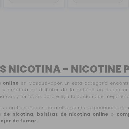
S NICOTINA - NICOTINE
 online
en MasqueVapor. En esta categoría encont
y práctica de disfrutar de la cafeína en cualqui
 marcas y formatos para elegir la opción que mejor enc
o oral diseñados para ofrecer una experiencia cómod
s de nicotina
,
bolsitas de nicotina online
o
comp
ejar de fumar.