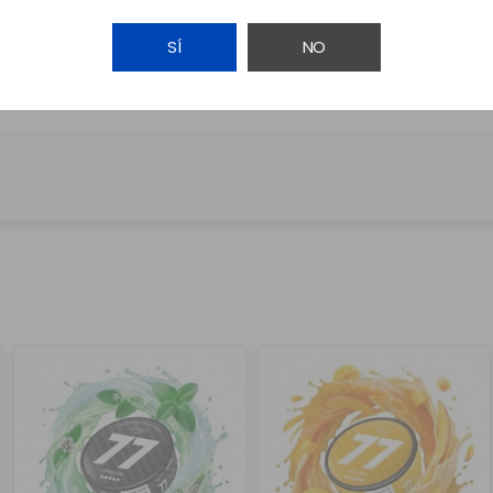
SÍ
NO