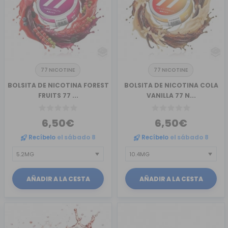
77 NICOTINE
77 NICOTINE
BOLSITA DE NICOTINA FOREST
BOLSITA DE NICOTINA COLA
FRUITS 77 ...
VANILLA 77 N...
6,50€
6,50€
Recíbelo
el sábado 8
Recíbelo
el sábado 8
AÑADIR A LA CESTA
AÑADIR A LA CESTA