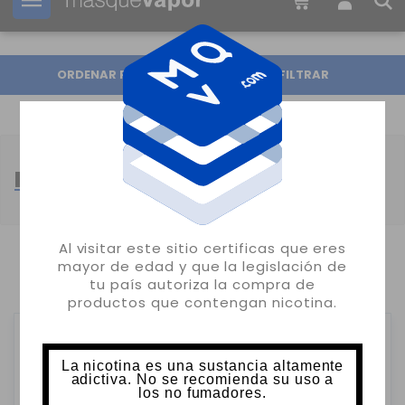
Tu pedido puede ser enviado en
2d:
19h:
21m:
34s
ORDENAR POR
FILTRAR
PACK SALES DE NICOTINA
Al visitar este sitio certificas que eres
mayor de edad y que la legislación de
MOSTRANDO 1-7 DE 7 ARTÍCULO(S)
tu país autoriza la compra de
productos que contengan nicotina.
La nicotina es una sustancia altamente
adictiva. No se recomienda su uso a
los no fumadores.