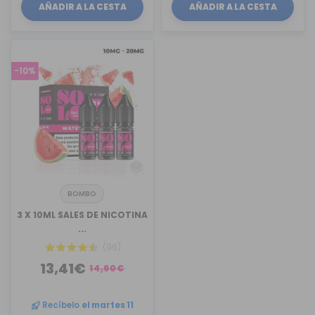
AÑADIR A LA CESTA
AÑADIR A LA CESTA
-10%
BOMBO
3 X 10ML SALES DE NICOTINA
...
(96)
13,41€
14,90€
Recíbelo
el martes 11