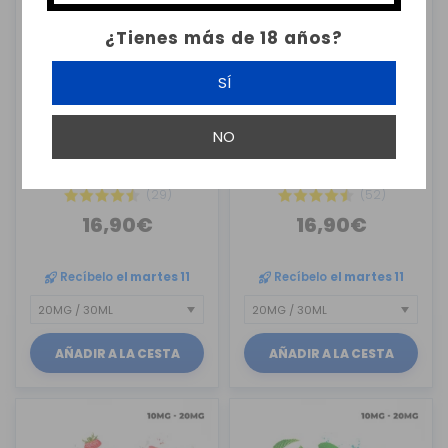
¿Tienes más de 18 años?
SÍ
BOMBO
BOMBO
NO
3 X 10ML SALES DE NICOTINA
3 X 10ML SALES DE NICOTINA
...
...
(29)
(52)
16,90€
16,90€
Recíbelo
el martes 11
Recíbelo
el martes 11
AÑADIR A LA CESTA
AÑADIR A LA CESTA