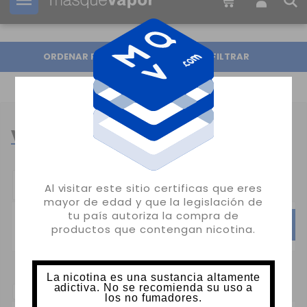
Tu pedido puede ser enviado en
1d:
07h:
38m:
39s
ORDENAR POR
FILTRAR
VAPERS POR MARCA
CATEGORÍAS
Al visitar este sitio certificas que eres
POPULARES:
mayor de edad y que la legislación de
tu país autoriza la compra de
VAPORESSO
VOOPOO
UW
productos que contengan nicotina.
La nicotina es una sustancia altamente
adictiva. No se recomienda su uso a
SUBCATEGORIAS:
los no fumadores.