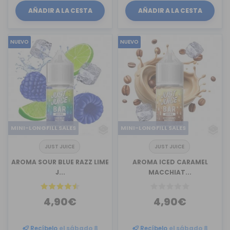
AÑADIR A LA CESTA
AÑADIR A LA CESTA
NUEVO
NUEVO
MINI-LONGFILL SALES
MINI-LONGFILL SALES
JUST JUICE
JUST JUICE
AROMA SOUR BLUE RAZZ LIME
AROMA ICED CARAMEL
J...
MACCHIAT...
4,90€
4,90€
Recíbelo
el sábado 8
Recíbelo
el sábado 8