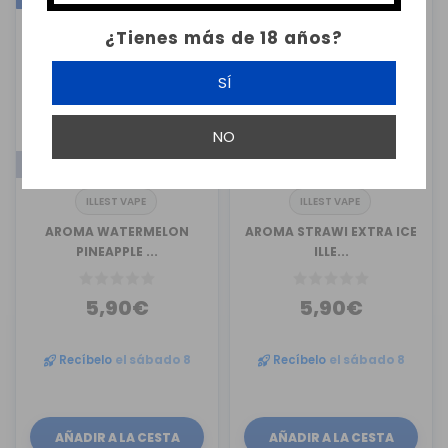
¿Tienes más de 18 años?
SÍ
NO
MINI-LONGFILL SALES
MINI-LONGFILL SALES
ILLEST VAPE
ILLEST VAPE
AROMA WATERMELON
AROMA STRAWI EXTRA ICE
PINEAPPLE ...
ILLE...
5,90€
5,90€
Recíbelo
el sábado 8
Recíbelo
el sábado 8
AÑADIR A LA CESTA
AÑADIR A LA CESTA