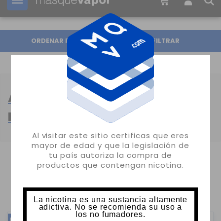
Tu pedido puede ser enviado en
16h:
51m:
24s
ORDENAR POR
FILTRAR
AROMAS MINILONGFILL
FRESCOR
Al visitar este sitio certificas que eres
mayor de edad y que la legislación de
tu país autoriza la compra de
MOSTRANDO 1-24 DE 176 ARTÍCULO(S)
productos que contengan nicotina.
1
2
3
8
…
La nicotina es una sustancia altamente
adictiva. No se recomienda su uso a
los no fumadores.
NUEVO
NUEVO