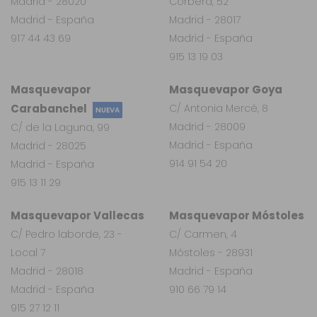
Madrid - 28020
Corbera, 52
Madrid - España
Madrid - 28017
917 44 43 69
Madrid - España
915 13 19 03
Masquevapor
Masquevapor Goya
Carabanchel
C/ Antonia Mercé, 8
NUEVA
Madrid - 28009
C/ de la Laguna, 99
Madrid - España
Madrid - 28025
914 91 54 20
Madrid - España
915 13 11 29
Masquevapor Vallecas
Masquevapor Móstoles
C/ Pedro laborde, 23 -
C/ Carmen, 4
Local 7
Móstoles - 28931
Madrid - 28018
Madrid - España
Madrid - España
910 66 79 14
915 27 12 11