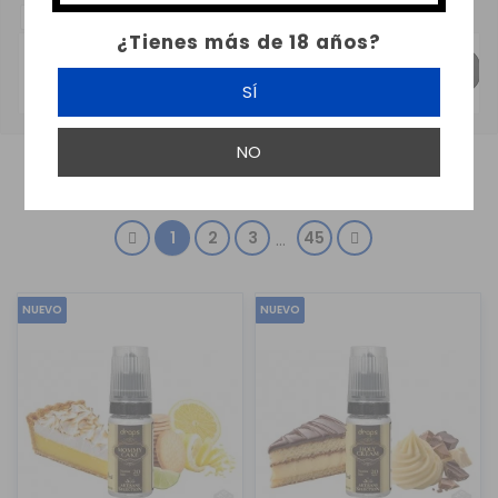
SUBCATEGORIAS:
¿Tienes más de 18 años?
PACK SALES DE NICOTINA
SALES DE NICOTINA 10 ML
SÍ
NO
MOSTRANDO 1-24 DE 1069 ARTÍCULO(S)
1
2
3
45
…
NUEVO
NUEVO