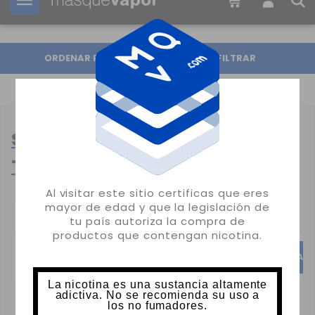
Tu pedido puede ser enviado en
1d:
04h:
24m:
54s
ORDENAR POR
FILTRAR
SALES DE NICOTINA POR
TAMAÑO
Al visitar este sitio certificas que eres
mayor de edad y que la legislación de
CATEGORÍAS
tu país autoriza la compra de
POPULARES:
productos que contengan nicotina.
SALES 10ML
PACK SALES
MAGN
La nicotina es una sustancia altamente
adictiva. No se recomienda su uso a
los no fumadores.