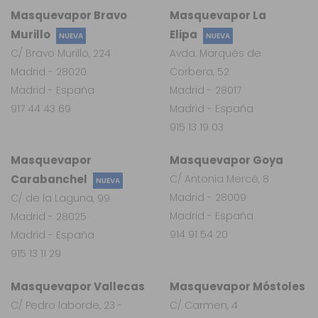
Masquevapor Bravo
Masquevapor La
Murillo
Elipa
NUEVA
NUEVA
C/ Bravo Murillo, 224
Avda. Marqués de
Madrid - 28020
Corbera, 52
Madrid - España
Madrid - 28017
917 44 43 69
Madrid - España
915 13 19 03
Masquevapor
Masquevapor Goya
Carabanchel
C/ Antonia Mercé, 8
NUEVA
Madrid - 28009
C/ de la Laguna, 99
Madrid - España
Madrid - 28025
914 91 54 20
Madrid - España
915 13 11 29
Masquevapor Vallecas
Masquevapor Móstoles
C/ Pedro laborde, 23 -
C/ Carmen, 4