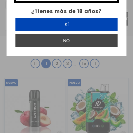
SUBCATEGORIAS:
¿Tienes más de 18 años?
VAPERS DESECHABLES FRUTALES
VAPERS DESECHABLES 
SÍ
NO
MOSTRANDO 1-24 DE 349 ARTÍCULO(S)
1
2
3
15
…
NUEVO
NUEVO