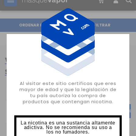
Tu pedido puede ser enviado en
13h:
15m:
19s
ORDENAR POR
FILTRAR
VAPER DESECHABLES POR
SABOR
Al visitar este sitio certificas que eres
mayor de edad y que la legislación de
CATEGORÍAS
tu país autoriza la compra de
POPULARES:
productos que contengan nicotina.
FRUTALES
DULCES
TABA
La nicotina es una sustancia altamente
adictiva. No se recomienda su uso a
los no fumadores.