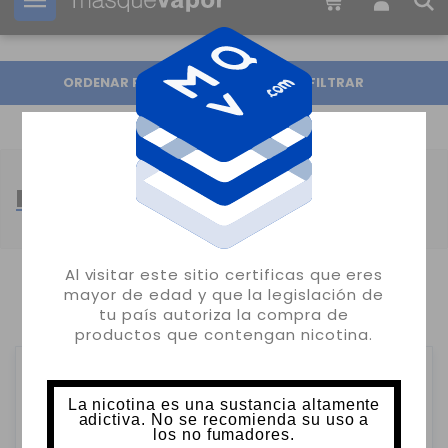
Tu pedido puede ser enviado en
15h:
46m:
03s
ORDENAR POR
FILTRAR
MSTQ LONGFILLS
Al visitar este sitio certificas que eres
mayor de edad y que la legislación de
MOSTRANDO 1-10 DE 10 ARTÍCULO(S)
tu país autoriza la compra de
productos que contengan nicotina.
La nicotina es una sustancia altamente
adictiva. No se recomienda su uso a
los no fumadores.