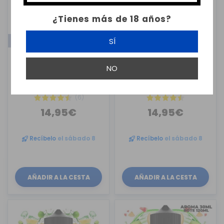
¿Tienes más de 18 años?
SÍ
LONGFILL
LONGFILL
MSTQ JUICE
MSTQ JUICE
NO
AROMA STRAWBERRY ICE
AROMA WATERMELON ICE
30ML M...
30ML M...
(6)
14,95€
14,95€
Recíbelo
el sábado 8
Recíbelo
el sábado 8
AÑADIR A LA CESTA
AÑADIR A LA CESTA