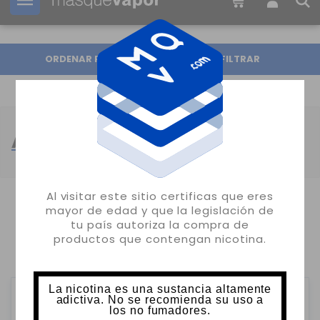
Tu pedido puede ser enviado en
18h:
33m:
18s
ORDENAR POR
FILTRAR
AROMAS OIL4VAP
Al visitar este sitio certificas que eres
mayor de edad y que la legislación de
MOSTRANDO 1-24 DE 94 ARTÍCULO(S)
tu país autoriza la compra de
productos que contengan nicotina.
1
2
3
4
La nicotina es una sustancia altamente
adictiva. No se recomienda su uso a
los no fumadores.