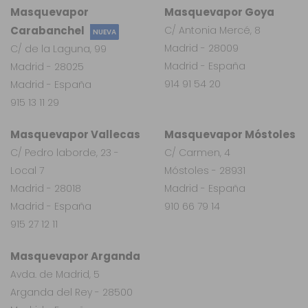
Masquevapor
Masquevapor Goya
Carabanchel
C/ Antonia Mercé, 8
NUEVA
Madrid - 28009
C/ de la Laguna, 99
Madrid - España
Madrid - 28025
914 91 54 20
Madrid - España
915 13 11 29
Masquevapor Vallecas
Masquevapor Móstoles
C/ Pedro laborde, 23 -
C/ Carmen, 4
Local 7
Móstoles - 28931
Madrid - 28018
Madrid - España
Madrid - España
910 66 79 14
915 27 12 11
Masquevapor Arganda
Avda. de Madrid, 5
Arganda del Rey - 28500