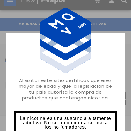
Tu pedido puede ser enviado en
2d:
15h:
40m:
32s
ORDENAR POR
FILTRAR
AROMAS POR MARCA
Al visitar este sitio certificas que eres
SUBCATEGORIAS:
mayor de edad y que la legislación de
tu país autoriza la compra de
productos que contengan nicotina.
AROMAS ATMOS LAB
AROMAS T-JUICE
AROMAS 
La nicotina es una sustancia altamente
adictiva. No se recomienda su uso a
los no fumadores.
MOSTRANDO 1-24 DE 563 ARTÍCULO(S)