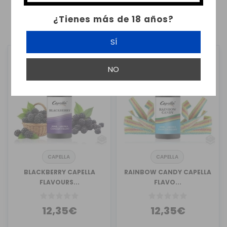
¿Tienes más de 18 años?
1
2
3
24
…
SÍ
NO
CAPELLA
CAPELLA
BLACKBERRY CAPELLA
RAINBOW CANDY CAPELLA
FLAVOURS...
FLAVO...
12,35€
12,35€