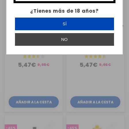
¿Tienes más de 18 años?
SÍ
MARCA BLANCA
MARCA BLANCA
NO
REFILL BOTTLE 30ML
REFILL BOTTLE 30ML
OCTAGON ...
OCTAGON ...
5,47€
5,47€
9,95€
9,95€
AÑADIR A LA CESTA
AÑADIR A LA CESTA
-45%
-45%