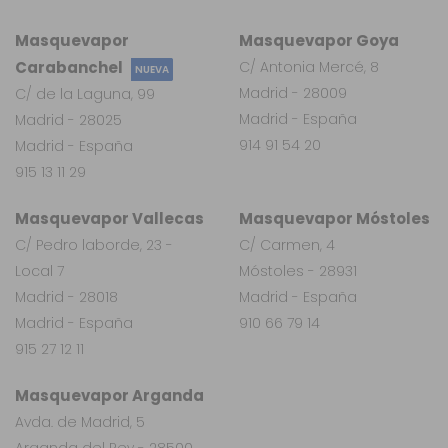
Masquevapor
Masquevapor Goya
Carabanchel
C/ Antonia Mercé, 8
NUEVA
Madrid - 28009
C/ de la Laguna, 99
Madrid - España
Madrid - 28025
914 91 54 20
Madrid - España
915 13 11 29
Masquevapor Vallecas
Masquevapor Móstoles
C/ Pedro laborde, 23 -
C/ Carmen, 4
Local 7
Móstoles - 28931
Madrid - 28018
Madrid - España
Madrid - España
910 66 79 14
915 27 12 11
Masquevapor Arganda
Avda. de Madrid, 5
Arganda del Rey - 28500