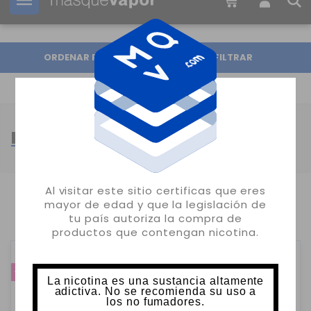
Tu pedido puede ser enviado en
16h:
03m:
25s
ORDENAR POR
FILTRAR
BOTELLAS REFILL
Al visitar este sitio certificas que eres
mayor de edad y que la legislación de
MOSTRANDO 1-7 DE 7 ARTÍCULO(S)
tu país autoriza la compra de
productos que contengan nicotina.
-45%
-45%
La nicotina es una sustancia altamente
adictiva. No se recomienda su uso a
los no fumadores.