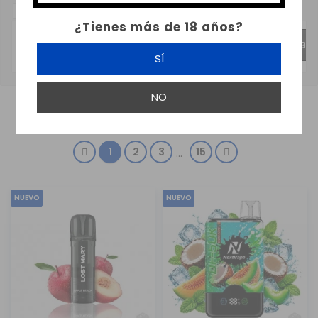
SUBCATEGORIAS:
¿Tienes más de 18 años?
VAPER DESECHABLES POR CALADAS
VAPER DESECHABLE
SÍ
NO
MOSTRANDO 1-24 DE 350 ARTÍCULO(S)
1
2
3
15
…
NUEVO
NUEVO