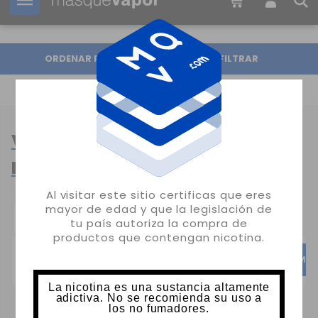
Tu pedido puede ser enviado en
1d:
17h:
17m:
34s
ORDENAR POR
FILTRAR
VAPER DESECHABLE Y PODS
DESECHABLES
Al visitar este sitio certificas que eres
mayor de edad y que la legislación de
CATEGORÍAS
tu país autoriza la compra de
POPULARES:
productos que contengan nicotina.
AROMA KING
LOST MARY
MUS
La nicotina es una sustancia altamente
adictiva. No se recomienda su uso a
los no fumadores.