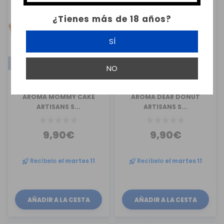
¿Tienes más de 18 años?
SÍ
LONGFILL
LONGFILL
NO
DROPS
DROPS
AROMA MOMMY CAKE
AROMA DEAR DONUT
ARTISANS S...
ARTISANS S...
9,90€
9,90€
Recíbelo
el martes 11
Recíbelo
el martes 11
AÑADIR A LA CESTA
AÑADIR A LA CESTA