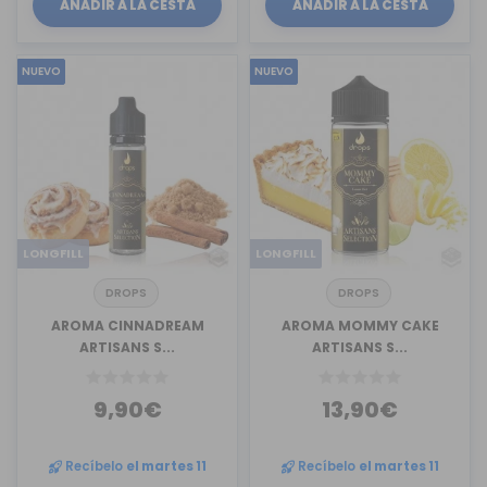
AÑADIR A LA CESTA
AÑADIR A LA CESTA
NUEVO
NUEVO
LONGFILL
LONGFILL
DROPS
DROPS
AROMA CINNADREAM
AROMA MOMMY CAKE
ARTISANS S...
ARTISANS S...
9,90€
13,90€
Recíbelo
el martes 11
Recíbelo
el martes 11