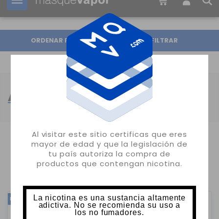
Tu pedido puede ser enviado en
2d:
23h:
05m:
43s
ORDENAR POR
FILTRAR
AROMAS LONGFILL DULCES
Al visitar este sitio certificas que eres
mayor de edad y que la legislación de
MOSTRANDO 1-24 DE 278 ARTÍCULO(S)
tu país autoriza la compra de
productos que contengan nicotina.
1
2
3
12
…
La nicotina es una sustancia altamente
NUEVO
NUEVO
adictiva. No se recomienda su uso a
los no fumadores.