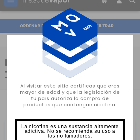
Tu pedido puede ser enviado en
12h:
44m:
04s
ORDENAR POR
FILTRAR
NICOKITS (NICOTINA LIQUIDA)
TOP VENTAS
Al visitar este sitio certificas que eres
mayor de edad y que la legislación de
tu país autoriza la compra de
MOSTRANDO 1-16 DE 16 ARTÍCULO(S)
productos que contengan nicotina.
La nicotina es una sustancia altamente
adictiva. No se recomienda su uso a
los no fumadores.