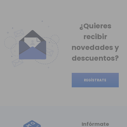
¿Quieres
recibir
novedades
y
descuentos?
REGÍSTRATE
Infórmate