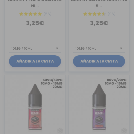
NI...
5...
(56)
(96)
3,25€
3,25€
AÑADIR A LA CESTA
AÑADIR A LA CESTA