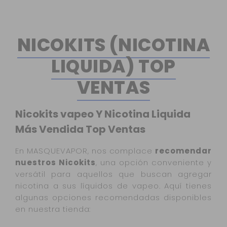
NICOKITS (NICOTINA
LIQUIDA) TOP
VENTAS
Nicokits vapeo Y Nicotina Liquida
Más Vendida Top Ventas
En MASQUEVAPOR, nos complace
recomendar
nuestros Nicokits
, una opción conveniente y
versátil para aquellos que buscan agregar
nicotina a sus líquidos de vapeo. Aquí tienes
algunas opciones recomendadas disponibles
en nuestra tienda: