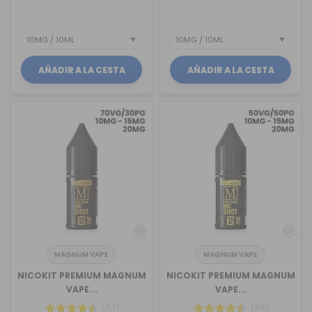
AÑADIR A LA CESTA
AÑADIR A LA CESTA
MAGNUM VAPE
MAGNUM VAPE
NICOKIT PREMIUM MAGNUM
NICOKIT PREMIUM MAGNUM
VAPE...
VAPE...
(57)
(48)