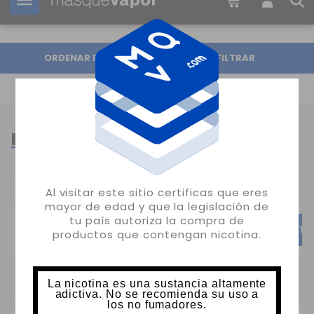
Tu pedido puede ser enviado en
1d:
01h:
49m:
23s
ORDENAR POR
FILTRAR
RESISTENCIAS ARTESANALES
CATEGORÍAS
Al visitar este sitio certificas que eres
POPULARES:
mayor de edad y que la legislación de
tu país autoriza la compra de
BACTERIO
CHARRO
TO
productos que contengan nicotina.
La nicotina es una sustancia altamente
adictiva. No se recomienda su uso a
SUBCATEGORIAS:
los no fumadores.