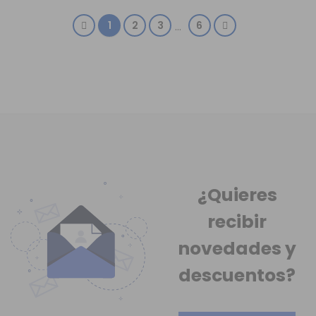
1
2
3
6
…
¿Quieres
recibir
novedades
y
descuentos?