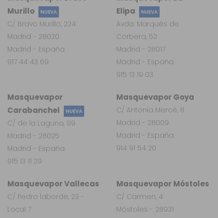
Murillo
Elipa
NUEVA
NUEVA
C/ Bravo Murillo, 224
Avda. Marqués de
Madrid - 28020
Corbera, 52
Madrid - España
Madrid - 28017
917 44 43 69
Madrid - España
915 13 19 03
Masquevapor
Masquevapor Goya
Carabanchel
C/ Antonia Mercé, 8
NUEVA
Madrid - 28009
C/ de la Laguna, 99
Madrid - España
Madrid - 28025
914 91 54 20
Madrid - España
915 13 11 29
Masquevapor Vallecas
Masquevapor Móstoles
C/ Pedro laborde, 23 -
C/ Carmen, 4
Local 7
Móstoles - 28931