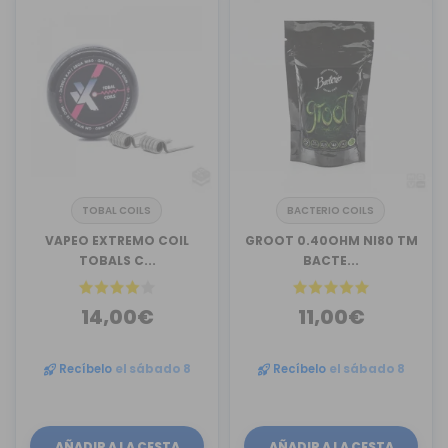
TOBAL COILS
BACTERIO COILS
VAPEO EXTREMO COIL
GROOT 0.40OHM NI80 TM
TOBALS C...
BACTE...
14,00€
11,00€
Recíbelo
el sábado 8
Recíbelo
el sábado 8
AÑADIR A LA CESTA
AÑADIR A LA CESTA