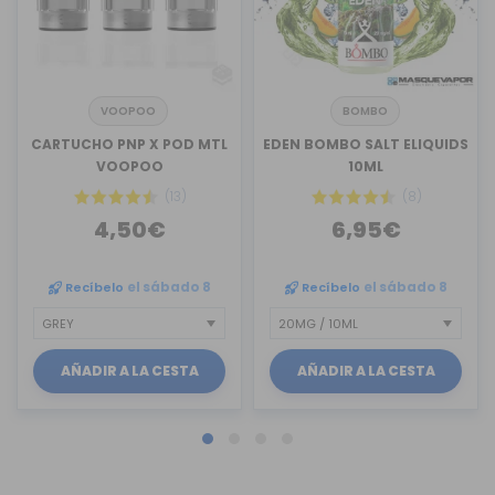
VOOPOO
BOMBO
CARTUCHO PNP X POD MTL
EDEN BOMBO SALT ELIQUIDS
VOOPOO
10ML
(13)
(8)
4,50€
6,95€
Recíbelo
el sábado 8
Recíbelo
el sábado 8
AÑADIR A LA CESTA
AÑADIR A LA CESTA