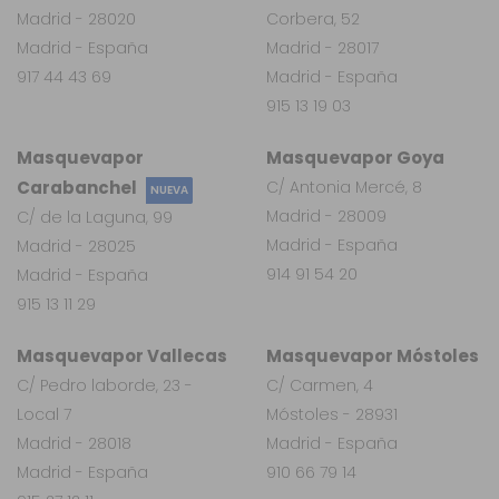
Madrid - 28020
Corbera, 52
Madrid - España
Madrid - 28017
917 44 43 69
Madrid - España
915 13 19 03
Masquevapor
Masquevapor Goya
Carabanchel
C/ Antonia Mercé, 8
NUEVA
Madrid - 28009
C/ de la Laguna, 99
Madrid - España
Madrid - 28025
914 91 54 20
Madrid - España
915 13 11 29
Masquevapor Vallecas
Masquevapor Móstoles
C/ Pedro laborde, 23 -
C/ Carmen, 4
Local 7
Móstoles - 28931
Madrid - 28018
Madrid - España
Madrid - España
910 66 79 14