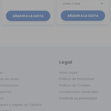
AÑADIR A LA CESTA
AÑADIR A LA CESTA
Legal
go
Aviso Legal
as de envío
Política de Privacidad
evoluciones
Política de Cookies
lquimia
Condiciones Generales
das
Controle su privacidad
vapeo y vapers en España