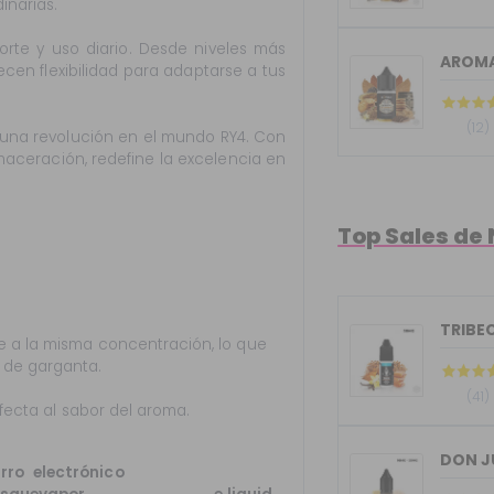
inarias.
porte y uso diario. Desde niveles más
AROMA
ecen flexibilidad para adaptarse a tus
(12)
 una revolución en el mundo RY4. Con
 maceración, redefine la excelencia en
Top Sales de 
TRIBEC
 a la misma concentración, lo que
 de garganta.
(41)
afecta al sabor del aroma.
DON J
rro
electrónico
con el que podrás