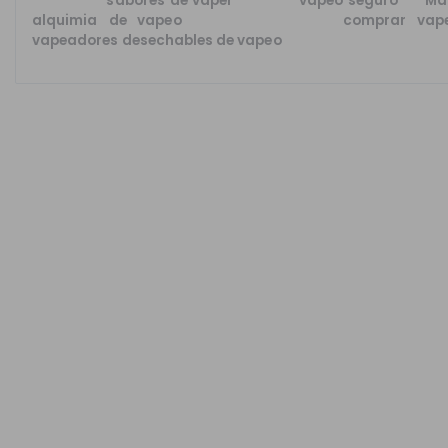
encontrar
sabores
de vaper
para un
vapeo
seguro
en
Ma
alquimia
de vapeo
además de poder
comprar vap
vapeadores desechables de vapeo