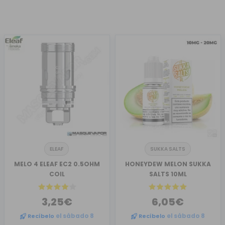
ELEAF
SUKKA SALTS
MELO 4 ELEAF EC2 0.5OHM
HONEYDEW MELON SUKKA
COIL
SALTS 10ML
3,25€
6,05€
Recíbelo
el sábado 8
Recíbelo
el sábado 8