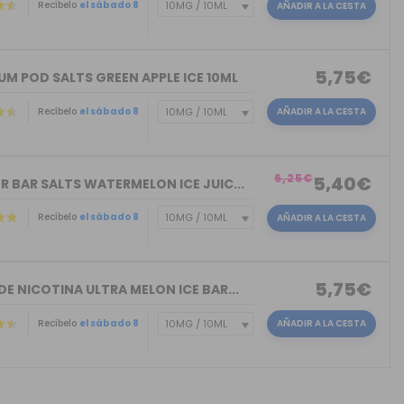
Recíbelo
el sábado 8
AÑADIR A LA CESTA
)
5,75€
M POD SALTS GREEN APPLE ICE 10ML
Recíbelo
el sábado 8
AÑADIR A LA CESTA
)
6,25€
5,40€
R BAR SALTS WATERMELON ICE JUIC...
Recíbelo
el sábado 8
AÑADIR A LA CESTA
5,75€
DE NICOTINA ULTRA MELON ICE BAR...
Recíbelo
el sábado 8
AÑADIR A LA CESTA