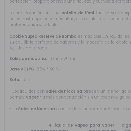
perfección, proporcionando una riqueza y suavidad extraord
La presentación en una
botella de 10ml
facilita su trans
bajos hasta opciones más altas, estas sales de nicotina ofr
preferencias individuales.
Cookie Supra Reserve de Bombo
es más que un líquido; es
su equilibrio perfecto de sabores y la maestría de la doble
líquidos de tabaco.
Sales de nicotina:
10 mg / 20 mg
Base VG/PG:
50% / 50 %
Bote:
10 ml
- Los líquidos con
sales de nicotina
ofrecen un menor golpe
permite
vapear
a más concentración sin un excesivo golpe
- La
Sales de Nicotina
es insípida e inodora, por lo que no 
Compra ahora tú
e liquid de vapeo para vaper
o
ciga