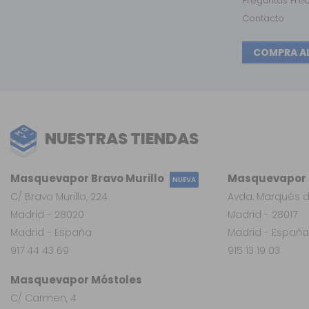
Preguntas Fre
Contacto
COMPRA A
NUESTRAS TIENDAS
Masquevapor Bravo Murillo
Masquevapor L
NUEVA
C/ Bravo Murillo, 224
Avda. Marqués d
Madrid - 28020
Madrid - 28017
Madrid - España
Madrid - España
917 44 43 69
915 13 19 03
Masquevapor Móstoles
C/ Carmen, 4