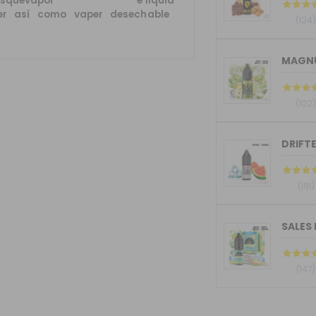
squevapor
disponemos de
e liquid
y
er así como vaper desechable
o
(124
MAGNU
(102
DRIFTE
(191)
SALES 
(147)