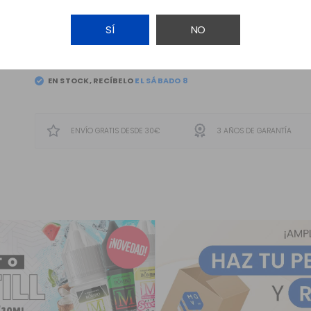
SÍ
NO
AÑADIR A LA CESTA
EN STOCK, RECÍBELO
EL
SÁBADO 8
ENVÍO GRATIS DESDE 30€
3 AÑOS DE GARANTÍA