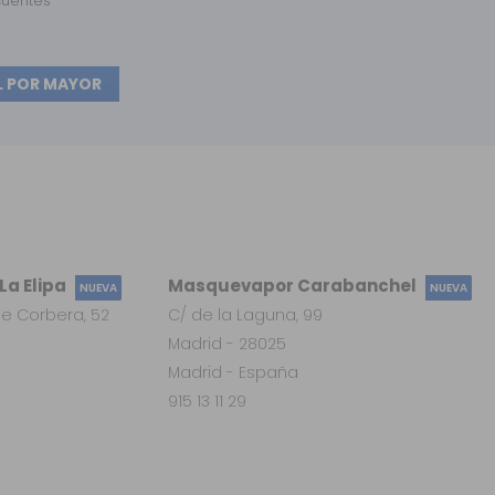
cuentes
L POR MAYOR
a Elipa
Masquevapor Carabanchel
NUEVA
NUEVA
e Corbera, 52
C/ de la Laguna, 99
Madrid - 28025
Madrid - España
915 13 11 29