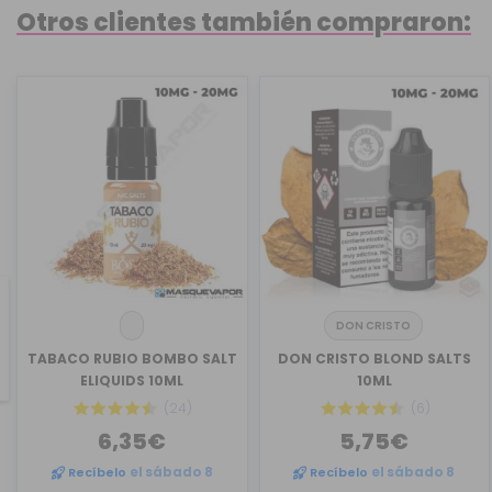
Otros clientes también compraron:
DON CRISTO
revious
TABACO RUBIO BOMBO SALT
DON CRISTO BLOND SALTS
ELIQUIDS 10ML
10ML
(24)
(6)
6,35€
5,75€
Recíbelo
el sábado 8
Recíbelo
el sábado 8