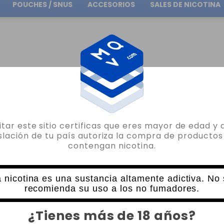
POUCHES / SNUS
ACCESORIOS
SALES DE NICOTINA
Envío gratuito
en pedidos superiores a
30.00€
COOKIE SUPRA RESERVE NIC SALTS BOMBO 10ML
sitar este sitio certificas que eres mayor de edad y 
BOMBO
islación de tu país autoriza la compra de productos
contengan nicotina.
COOKIE SUPRA RESERVE NIC SALTS BO
28 VALORACIONES
6,75€
 nicotina es una sustancia altamente adictiva. No
recomienda su uso a los no fumadores.
NICOTINA
CANTIDAD
¿Tienes más de 18 años?
-
+