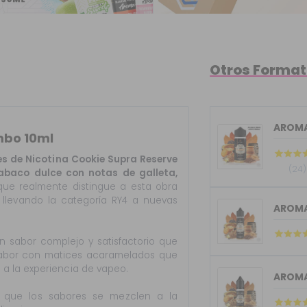
Otros Forma
AROMA
mbo 10ml
es de Nicotina Cookie Supra Reserve
(24)
abaco dulce con notas de galleta,
 que realmente distingue a esta obra
llevando la categoría RY4 a nuevas
AROMA
 sabor complejo y satisfactorio que
e sabor con matices acaramelados que
a la experiencia de vapeo.
AROMA
 que los sabores se mezclen a la