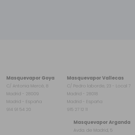
Masquevapor Goya
Masquevapor Vallecas
C/ Antonia Mercé, 8
C/ Pedro laborde, 23 - Local 7
Madrid - 28009
Madrid - 28018
Madrid - España
Madrid - España
914 91 54 20
915 27 12 11
Masquevapor Arganda
Avda. de Madrid, 5