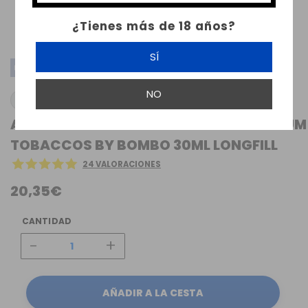
¿Tienes más de 18 años?
SÍ
LONGFILL
NO
BOMBO
AROMA COOKIE SUPRA RESERVE PLATINUM
TOBACCOS BY BOMBO 30ML LONGFILL
24 VALORACIONES
20,35€
CANTIDAD
-
+
AÑADIR A LA CESTA