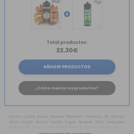
+
Total productos:
22,30€
AÑADIR PRODUCTOS
¿Cómo mezclo los productos?
Aroma Cookie Supra Reserve Platinum Tobaccos By Bombo
30ml Longfill Aroma Cookie Supra Reserve 30ml: Delicadas
Galletas En Una Fusión Excepcional El Aroma Cookie Supra
Reserve En Formato Longfill De Platinum Tobaccos By Bombo Es
VER DESCRIPCIÓN COMPLETA