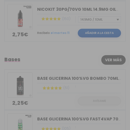
NICOKIT 30PG/70VG 10ML 14.9MG OIL4VAP
(150)
Recíbelo
el martes 11
AÑADIR A LA CESTA
2,75€
Bases
VER MÁS
BASE GLICERINA 100%VG BOMBO 70ML (BOT...
(51)
AVÍSAME
2,25€
BASE GLICERINA 100%VG FAST4VAP 70ML O...
(105)