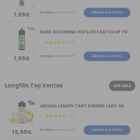
Recíbelo
el martes 11
AÑADIR A LA CESTA
1,95€
BASE GLICERINA 100%VG FAST4VAP 70ML O...
(876)
Recíbelo
el martes 11
AÑADIR A LA CESTA
1,95€
Longfills Top Ventas
VER MÁS
AROMA LEMON TART DINNER LADY 30ML LON...
(30)
Recíbelo
el martes 11
AÑADIR A LA CESTA
15,95€