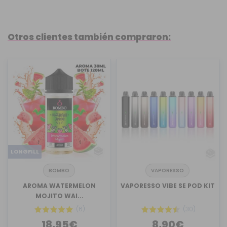
Otros clientes también compraron:
LONGFILL
BOMBO
VAPORESSO
AROMA WATERMELON
VAPORESSO VIBE SE POD KIT
MOJITO WAI...
(6)
(30)
18,95€
8,90€