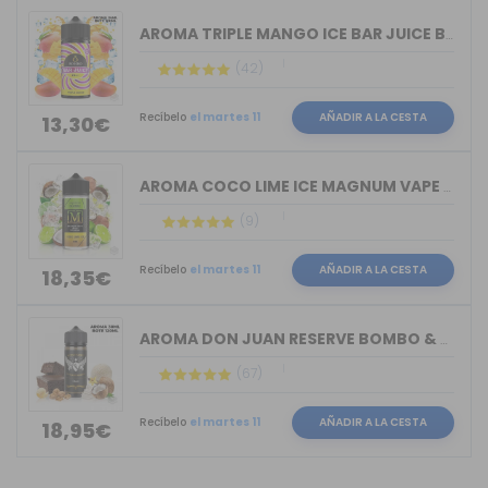
AROMA TRIPLE MANGO ICE BAR JUICE BY B...
(42)
Recíbelo
el martes 11
AÑADIR A LA CESTA
13,30€
AROMA COCO LIME ICE MAGNUM VAPE 30ML ...
(9)
Recíbelo
el martes 11
AÑADIR A LA CESTA
18,35€
AROMA DON JUAN RESERVE BOMBO & KINGS ...
(67)
Recíbelo
el martes 11
AÑADIR A LA CESTA
18,95€