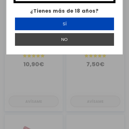
¿Tienes más de 18 años?
SÍ
MARCA BLANCA
MARCA BLANCA
NO
1 X VASO DE PRECIPITADO
1 X VASO DE PRECIPITADO
GRA...
GRA...
10,90€
7,50€
AVÍSAME
AVÍSAME