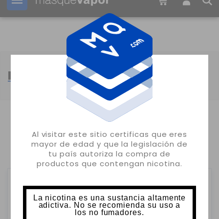
Tu pedido puede ser enviado en
2d:
13h:
41m:
34s
MARCA BLANCA
MOSTRANDO 1-24 DE 58 ARTÍCULO(S)
Al visitar este sitio certificas que eres
mayor de edad y que la legislación de
1
2
3
tu país autoriza la compra de
productos que contengan nicotina.
La nicotina es una sustancia altamente
adictiva. No se recomienda su uso a
los no fumadores.