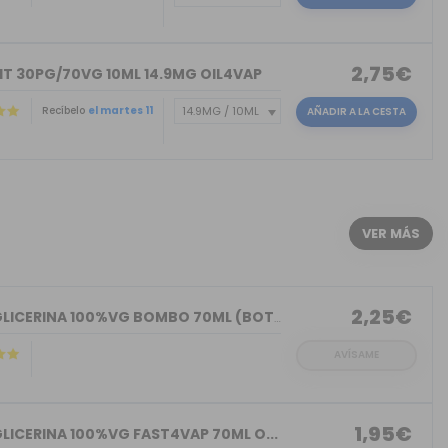
2,75€
IT 30PG/70VG 10ML 14.9MG OIL4VAP
Recíbelo
el martes 11
AÑADIR A LA CESTA
)
VER MÁS
2,25€
BASE GLICERINA 100%VG BOMBO 70ML (BOT...
AVÍSAME
1,95€
LICERINA 100%VG FAST4VAP 70ML O...