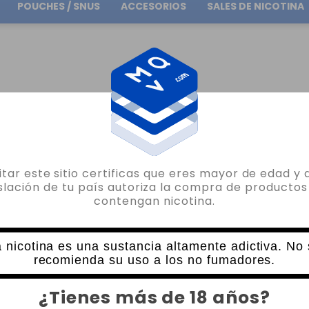
POUCHES / SNUS
ACCESORIOS
SALES DE NICOTINA
Envío gratuito
en pedidos superiores a
30.00€
O
AROMAS POR MARCA
AROMAS OIL4VAP
AROMA BERRIFY 30ML OIL4VAP
sitar este sitio certificas que eres mayor de edad y 
OIL4VAP
islación de tu país autoriza la compra de productos
contengan nicotina.
AROMA BERRIFY 30ML OIL4VAP
3 VALORACIONES
15,35€
 nicotina es una sustancia altamente adictiva. No
recomienda su uso a los no fumadores.
CANTIDAD
¿Tienes más de 18 años?
-
+