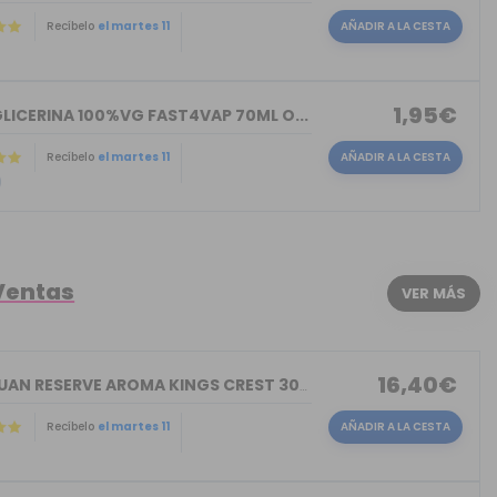
Recíbelo
el martes 11
AÑADIR A LA CESTA
)
1,95€
LICERINA 100%VG FAST4VAP 70ML O...
Recíbelo
el martes 11
AÑADIR A LA CESTA
)
Ventas
VER MÁS
16,40€
DON JUAN RESERVE AROMA KINGS CREST 30ML
Recíbelo
el martes 11
AÑADIR A LA CESTA