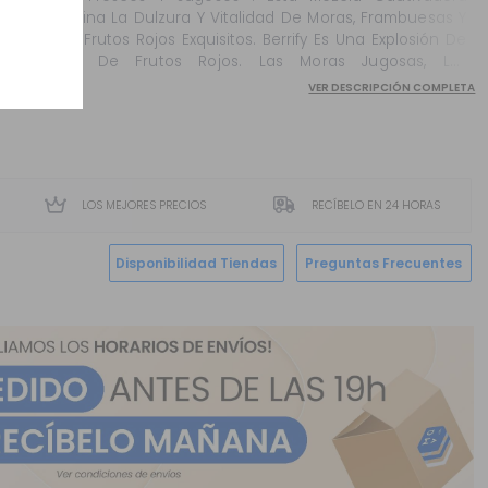
Combina La Dulzura Y Vitalidad De Moras, Frambuesas Y
Otros Frutos Rojos Exquisitos. Berrify Es Una Explosión De
Sabor De Frutos Rojos. Las Moras Jugosas, Las
Frambuesas Frescas Y Otros Frutos Rojos Se Combi...
VER DESCRIPCIÓN COMPLETA
LOS MEJORES PRECIOS
RECÍBELO EN 24 HORAS
Disponibilidad Tiendas
Preguntas Frecuentes