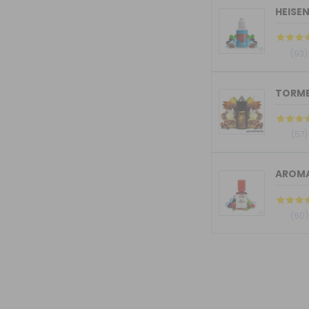
HEISE
(93)
(57)
AROMA
(60)