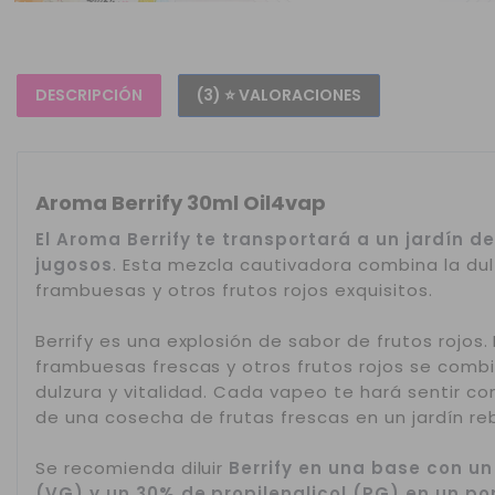
DESCRIPCIÓN
(3) ⭐ VALORACIONES
Aroma Berrify 30ml Oil4vap
El Aroma Berrify te transportará a un jardín de
jugosos
. Esta mezcla cautivadora combina la dul
frambuesas y otros frutos rojos exquisitos.
Berrify es una explosión de sabor de frutos rojos.
frambuesas frescas y otros frutos rojos se comb
dulzura y vitalidad. Cada vapeo te hará sentir co
de una cosecha de frutas frescas en un jardín re
Se recomienda diluir
Berrify en una base con un
(VG) y un 30% de propilenglicol (PG)
en un por