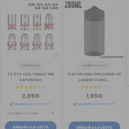
VAPORESSO
CHUBBY GORILLA
1 X GTX COIL TARGET PM
FLACON UNICORN 200ML V3
VAPORESSO
CHUBBY GORILL...
(316)
(13)
2,95€
1,95€
Recíbelo
el martes 11
Recíbelo
el martes 11
AÑADIR A LA CESTA
AÑADIR A LA CESTA