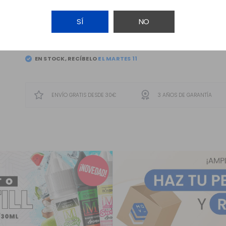
SÍ
NO
AÑADIR A LA CESTA
EN STOCK, RECÍBELO
ENVÍO GRATIS DESDE 30€
3 AÑOS DE GARANTÍA