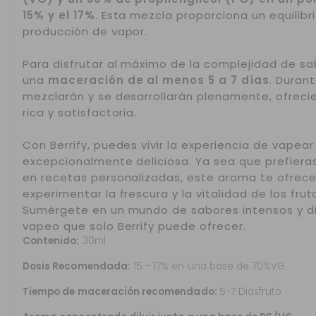
15% y el 17%
. Esta mezcla proporciona un equilibri
producción de vapor.
Para disfrutar al máximo de la complejidad de sa
una
maceración de al menos 5 a 7 días
. Duran
mezclarán y se desarrollarán plenamente, ofrec
rica y satisfactoria.
Con Berrify, puedes vivir la experiencia de vapea
excepcionalmente deliciosa. Ya sea que prefieras 
en recetas personalizadas, este aroma te ofrece
experimentar la frescura y la vitalidad de los fru
Sumérgete en un mundo de sabores intensos y dis
vapeo que solo Berrify puede ofrecer.
Contenido:
30ml
Dosis Recomendada:
15 - 17% en una base de 70%VG
Tiempo de maceración recomendado:
5-7 Díasfruto