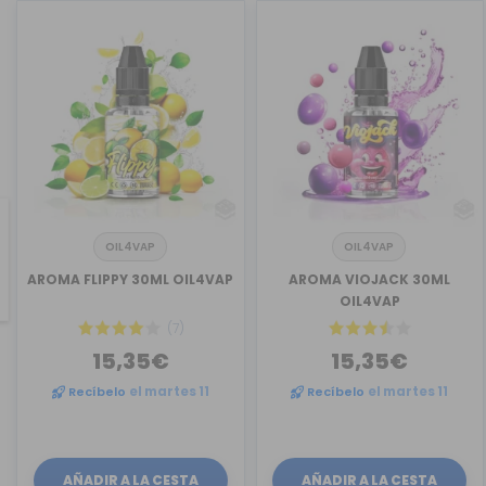
OIL4VAP
OIL4VAP
revious
AROMA FLIPPY 30ML OIL4VAP
AROMA VIOJACK 30ML
OIL4VAP
(7)
15,35€
15,35€
Recíbelo
el martes 11
Recíbelo
el martes 11
AÑADIR A LA CESTA
AÑADIR A LA CESTA