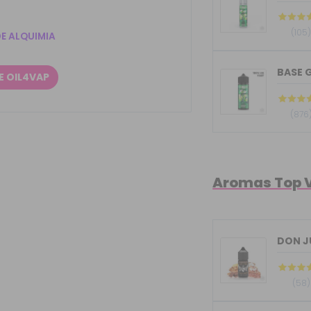
(105
DE ALQUIMIA
BASE G
E OIL4VAP
(876
Aromas Top 
(58)