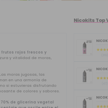
Nicokits Top
NICOKI
 frutos rojos frescos y
(319)
zura y vitalidad de moras,
 Las moras jugosas, las
inan en una armonía de
(47)
mo si estuvieras disfrutando
bosante de colores y sabores.
 70% de glicerina vegetal
centaje que oscile entre el