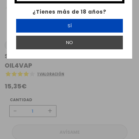
¿Tienes más de 18 años?
SÍ
NO
OIL4VAP
STRAWBERRY SHAKE FLAVOR 30ML
OIL4VAP
1 VALORACIÓN
15,35€
CANTIDAD
-
+
AVÍSAME