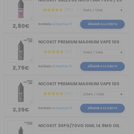
NICOKIT SALES DE NICOTINA 75VG / 25PG...
(319)
Recíbelo
el martes 11
AÑADIR A LA CESTA
2,80€
NICOKIT PREMIUM MAGNUM VAPE 100%VG 10ML
(47)
Recíbelo
el martes 11
AÑADIR A LA CESTA
2,75€
NICOKIT PREMIUM MAGNUM VAPE 100%PG 10ML
(46)
Recíbelo
el martes 11
AÑADIR A LA CESTA
3,35€
NICOKIT 30PG/70VG 10ML 14.9MG OIL4VAP