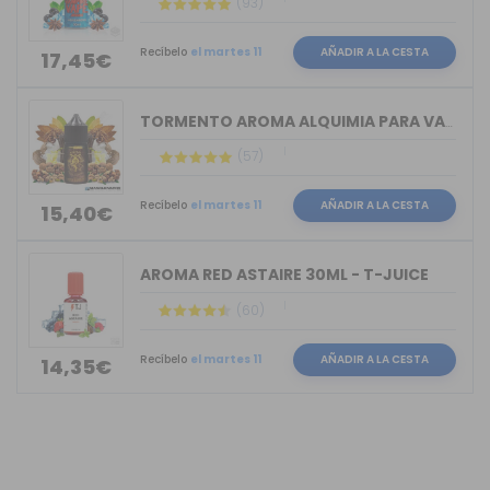
(93)
Recíbelo
el martes 11
AÑADIR A LA CESTA
17,45€
TORMENTO AROMA ALQUIMIA PARA VAPERS 30ML
(57)
Recíbelo
el martes 11
AÑADIR A LA CESTA
15,40€
AROMA RED ASTAIRE 30ML - T-JUICE
(60)
Recíbelo
el martes 11
AÑADIR A LA CESTA
14,35€