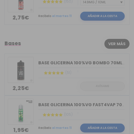
(150)
Recíbelo
el martes 11
AÑADIR A LA CESTA
2,75€
Bases
VER MÁS
BASE GLICERINA 100%VG BOMBO 70ML (BOT...
(51)
AVÍSAME
2,25€
BASE GLICERINA 100%VG FAST4VAP 70ML O...
(105)
Recíbelo
el martes 11
AÑADIR A LA CESTA
1,95€