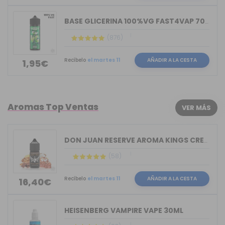
BASE GLICERINA 100%VG FAST4VAP 70ML O...
(876)
Recíbelo
el martes 11
AÑADIR A LA CESTA
1,95€
Aromas Top Ventas
VER MÁS
DON JUAN RESERVE AROMA KINGS CREST 30ML
(58)
Recíbelo
el martes 11
AÑADIR A LA CESTA
16,40€
HEISENBERG VAMPIRE VAPE 30ML