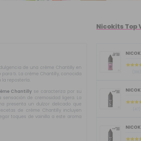
Nicokits Top
NICOKI
indulgencia de una crème Chantilly en
(318)
o para ti. La crème Chantilly, conocida
 la repostería.
ème Chantilly
se caracteriza por su
a sensación de cremosidad ligera. La
ma presenta un dulzor delicado que
(47)
ecetas de crème Chantilly incluyen
regar toques de vainilla a este aroma