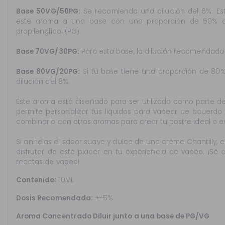
Base 50VG/50PG:
Se recomienda una dilución del 6%. Es
este aroma a una base con una proporción de 50% de
propilenglicol (PG).
Base 70VG/30PG:
Para esta base, la dilución recomendada 
Base 80VG/20PG:
Si tu base tiene una proporción de 80
dilución del 8%.
Este aroma está diseñado para ser utilizado como parte d
permite personalizar tus líquidos para vapear de acuerdo
combinarlo con otros aromas para crear tu postre ideal o e
Si anhelas el sabor suave y dulce de una crème Chantilly, e
disfrutar de este placer en tu experiencia de vapeo. ¡Sé c
recetas de vapeo!
Contenido:
10ML
Dosis Recomendada:
+-5%
Aroma Concentrado Diluir junto a una base de PG/VG