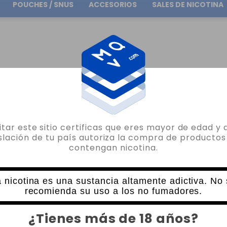
POUCHES / SNUS
ACCESORIOS
SALES DE NICOTINA
Envío gratuito
en pedidos superiores a
30.00€
O
AROMAS POR MARCA
AROMAS OIL4VAP
WHIPPED CREAM OIL4VAP FLAVOR 
sitar este sitio certificas que eres mayor de edad y 
OIL4VAP
islación de tu país autoriza la compra de productos
contengan nicotina.
WHIPPED CREAM OIL4VAP FLAVOR 10M
2 VALORACIONES
6,05€
 nicotina es una sustancia altamente adictiva. No
recomienda su uso a los no fumadores.
CANTIDAD
¿Tienes más de 18 años?
-
+