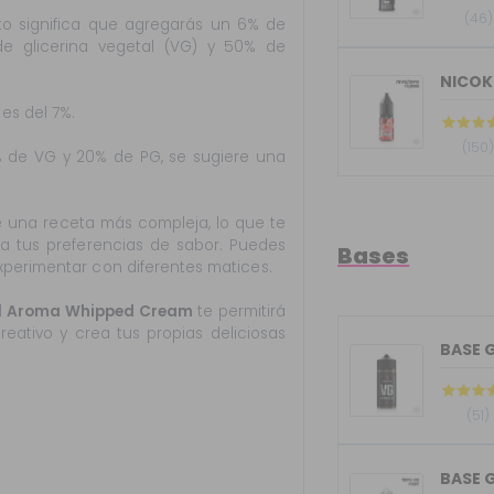
(46)
to significa que agregarás un 6% de
 glicerina vegetal (VG) y 50% de
NICOK
es del 7%.
(150
% de VG y 20% de PG, se sugiere una
e una receta más compleja, lo que te
 a tus preferencias de sabor. Puedes
Bases
xperimentar con diferentes matices.
l
Aroma Whipped Cream
te permitirá
reativo y crea tus propias deliciosas
(51)
BASE G