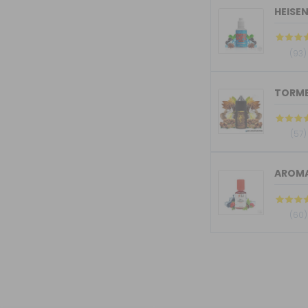
HEISE
(93)
(57)
AROMA
(60)