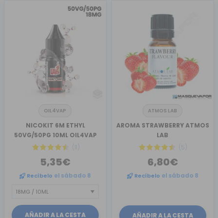
OIL4VAP
ATMOS LAB
NICOKIT 6M ETHYL
AROMA STRAWBERRY ATMOS
50VG/50PG 10ML OIL4VAP
LAB
(11)
(5)
5,35€
6,80€
Recíbelo
el sábado 8
Recíbelo
el sábado 8
AÑADIR A LA CESTA
AÑADIR A LA CESTA