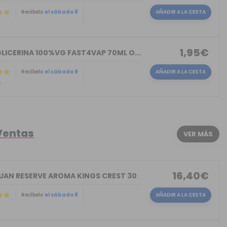
Recíbelo
el sábado 8
AÑADIR A LA CESTA
)
1,95€
LICERINA 100%VG FAST4VAP 70ML O...
Recíbelo
el sábado 8
AÑADIR A LA CESTA
)
Ventas
VER MÁS
16,40€
DON JUAN RESERVE AROMA KINGS CREST 30ML
Recíbelo
el sábado 8
AÑADIR A LA CESTA