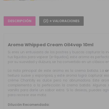
DESCRIPCIÓN
(2) ⭐ VALORACIONES
Aroma Whipped Cream Oil4vap 10ml
Si eres un entusiasta de los postres y buscas capturar la 
tus líquidos para vapear (e-líquidos), este aroma es perfect
por su suavidad y dulzura, se ha convertido en un clásico en
La nota principal de este aroma es la crema batida. La
cr
textura suave y esponjosa, y este aroma logra capturar es
crème Chantilly es dulce pero no abrumadora. Este aro
complementa a la perfección la crema batida. Algunas r
vainilla para darle un sabor extra. Si lo deseas, puedes ag
para recrear ese matiz.
Dilución Recomendada: