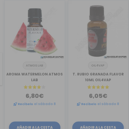
ATMOS LAB
OIL4VAP
revious
AROMA WATERMELON ATMOS
T. RUBIO GRANADA FLAVOR
LAB
10ML OIL4VAP
6,80€
6,05€
Recíbelo
el sábado 8
Recíbelo
el sábado 8
AÑADIR A LA CESTA
AÑADIR A LA CESTA