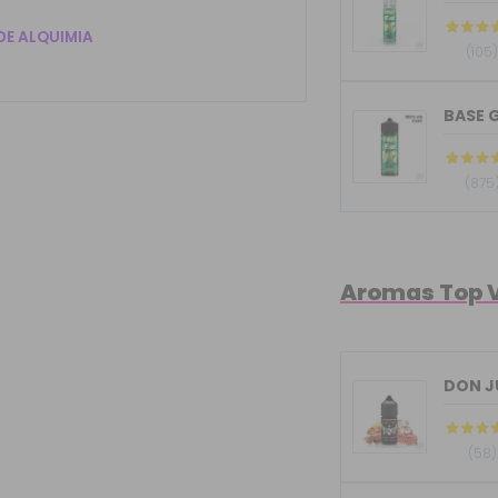
DE ALQUIMIA
(105
BASE G
(875
Aromas Top 
(58)