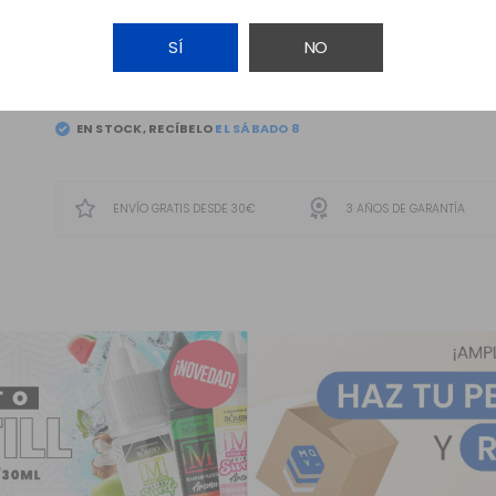
SÍ
NO
AÑADIR A LA CESTA
EN STOCK, RECÍBELO
EL
SÁBADO 8
ENVÍO GRATIS DESDE 30€
3 AÑOS DE GARANTÍA