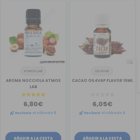
ATMOS LAB
OIL4VAP
AROMA NOCCIOLA ATMOS
CACAO OIL4VAP FLAVOR 10ML
LAB
6,80€
6,05€
Recíbelo
el sábado 8
Recíbelo
el sábado 8
AÑADIR A LA CESTA
AÑADIR A LA CESTA