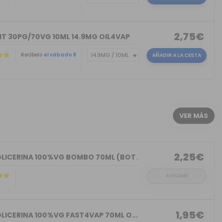
2,75€
IT 30PG/70VG 10ML 14.9MG OIL4VAP
Recíbelo
el sábado 8
AÑADIR A LA CESTA
)
VER MÁS
2,25€
BASE GLICERINA 100%VG BOMBO 70ML (BOT...
AVÍSAME
1,95€
LICERINA 100%VG FAST4VAP 70ML O...