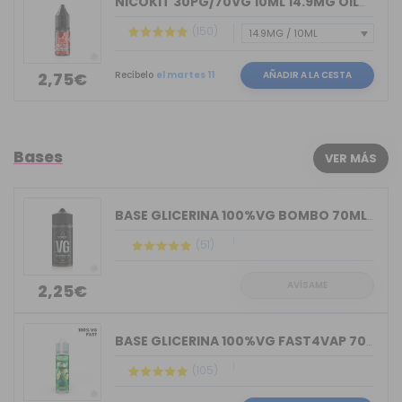
NICOKIT 30PG/70VG 10ML 14.9MG OIL4VAP
(150)
Recíbelo
el martes 11
AÑADIR A LA CESTA
2,75€
Bases
VER MÁS
BASE GLICERINA 100%VG BOMBO 70ML (BOT...
(51)
AVÍSAME
2,25€
BASE GLICERINA 100%VG FAST4VAP 70ML O...
(105)