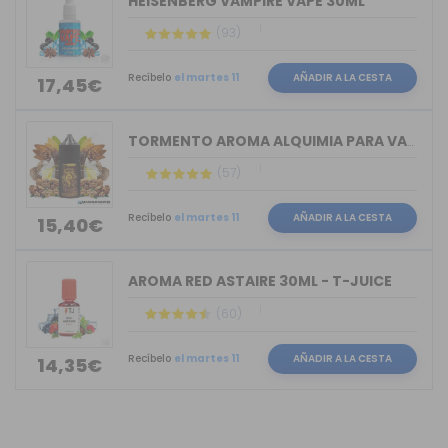
HEISENBERG VAMPIRE VAPE 30ML
(93)
Recíbelo
el martes 11
AÑADIR A LA CESTA
17,45€
TORMENTO AROMA ALQUIMIA PARA VAPERS 30ML
(57)
Recíbelo
el martes 11
AÑADIR A LA CESTA
15,40€
AROMA RED ASTAIRE 30ML - T-JUICE
(60)
Recíbelo
el martes 11
AÑADIR A LA CESTA
14,35€