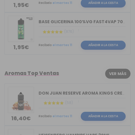
Recíbelo
el martes 11
AÑADIR A LA CESTA
1,95€
BASE GLICERINA 100%VG FAST4VAP 70ML O...
(876)
Recíbelo
el martes 11
AÑADIR A LA CESTA
1,95€
Aromas Top Ventas
VER MÁS
DON JUAN RESERVE AROMA KINGS CREST 30ML
(58)
Recíbelo
el martes 11
AÑADIR A LA CESTA
16,40€