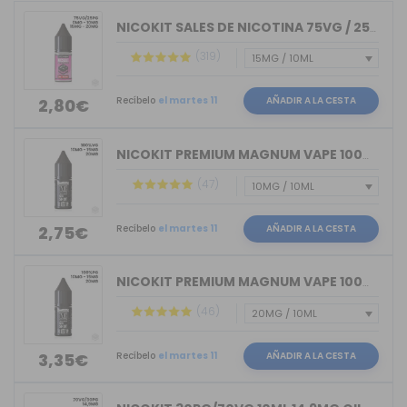
NICOKIT SALES DE NICOTINA 75VG / 25PG...
(319)
Recíbelo
el martes 11
AÑADIR A LA CESTA
2,80€
NICOKIT PREMIUM MAGNUM VAPE 100%VG 10ML
(47)
Recíbelo
el martes 11
AÑADIR A LA CESTA
2,75€
NICOKIT PREMIUM MAGNUM VAPE 100%PG 10ML
(46)
Recíbelo
el martes 11
AÑADIR A LA CESTA
3,35€