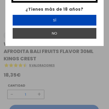
¿Tienes más de 18 años?
SÍ
NO
KINGS CREST
WATERMELON KIWI STRAWBERRY
AFRODITA BALI FRUITS FLAVOR 30ML
KINGS CREST
5 VALORACIONES
18,35€
CANTIDAD
-
+