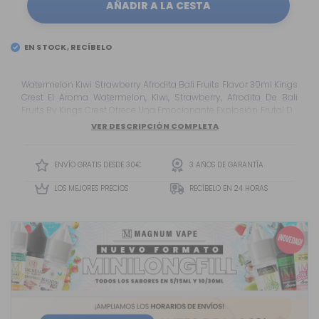
AÑADIR A LA CESTA
EN STOCK, RECÍBELO
EL
MARTES 11
Watermelon Kiwi Strawberry Afrodita Bali Fruits Flavor 30ml Kings
Crest El Aroma Watermelon, Kiwi, Strawberry, Afrodita De Bali
Fruits By Kings Crest Ofrece Una Emocionante Explosión Frutal De
Sandía, Kiwi Y Fresa , Todo Envuelto En Una Capa De Algodón De
VER DESCRIPCIÓN COMPLETA
Azúcar . Además, Se Mezcla Magistralmente Con Sirope De
Grosella Y Aromas Secretos Que Le Dan Un Toque Especial Y
Único.</P...
ENVÍO GRATIS DESDE 30€
3 AÑOS DE GARANTÍA
LOS MEJORES PRECIOS
RECÍBELO EN 24 HORAS