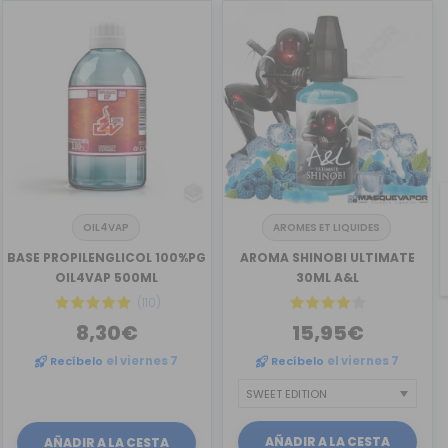
OIL4VAP
AROMES ET LIQUIDES
BASE PROPILENGLICOL 100%PG
AROMA SHINOBI ULTIMATE
OIL4VAP 500ML
30ML A&L
(110)
8,30€
15,95€
Recíbelo
el viernes 7
Recíbelo
el viernes 7
AÑADIR A LA CESTA
AÑADIR A LA CESTA