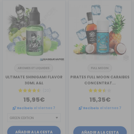
AROMES ET LIQUIDES
FULL MOON
ULTIMATE SHINIGAMI FLAVOR
PIRATES FULL MOON CARAIBES
30ML A&L
CONCENTRAT...
(20)
15,95€
15,35€
Recíbelo
el viernes 7
Recíbelo
el viernes 7
AÑADIR A LA CESTA
AÑADIR A LA CESTA