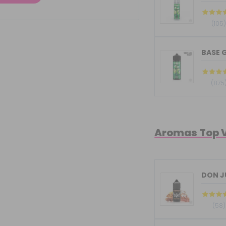
(105
BASE G
(875
Aromas Top 
(58)