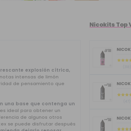
Nicokits Top
NICOKI
(318)
rescante explosión cítrica,
notas intensas de limón
claridad de pensamiento que
(47)
 en una base que contenga un
 es ideal para obtener un
iferencia de algunos otros
tex se puede disfrutar después
omienda dejarlo reposar