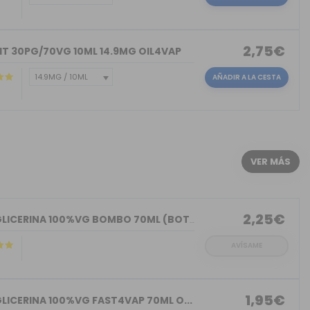
2,75€
IT 30PG/70VG 10ML 14.9MG OIL4VAP
AÑADIR A LA CESTA
)
VER MÁS
2,25€
BASE GLICERINA 100%VG BOMBO 70ML (BOT...
AVÍSAME
1,95€
LICERINA 100%VG FAST4VAP 70ML O...