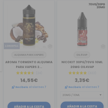
LONGFILL
ALQUIMIA PARA VAPERS
OIL4VAP
revious
AROMA TORMENTO ALQUIMIA
NICOKIT 30PG/70VG 10ML
PARA VAPERS 2...
20MG OIL4VAP
(24)
(322)
14,55€
3,35€
Recíbelo
el viernes 7
Recíbelo
el viernes 7
AÑADIR A LA CESTA
AÑADIR A LA CESTA