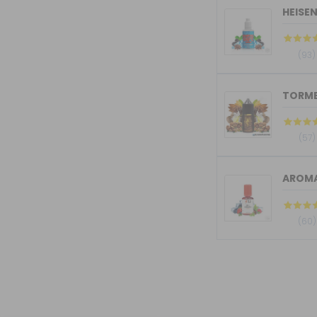
HEISE
(93)
(57)
AROMA
(60)