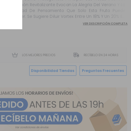
De Limón Revitalizante Evocan La Alegría Del Verano Y La
Claridad De Pensamiento Que Solo Esta Fruta Puede
Ofrecer. Se Sugiere Diluir Vortex Entre Un 18% Y Un 20% En
Una Base Que Contenga Un 70% De Glicerina Vegetal
VER DESCRIPCIÓN COMPLETA
(Vg) . Esta Proporción Es ...
LOS MEJORES PRECIOS
RECÍBELO EN 24 HORAS
Disponibilidad Tiendas
Preguntas Frecuentes