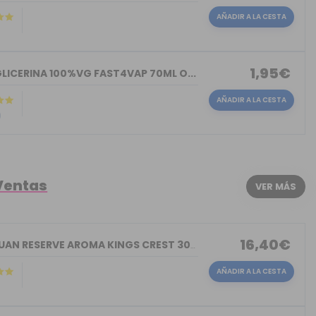
AÑADIR A LA CESTA
)
1,95€
LICERINA 100%VG FAST4VAP 70ML O...
AÑADIR A LA CESTA
)
Ventas
VER MÁS
16,40€
DON JUAN RESERVE AROMA KINGS CREST 30ML
AÑADIR A LA CESTA