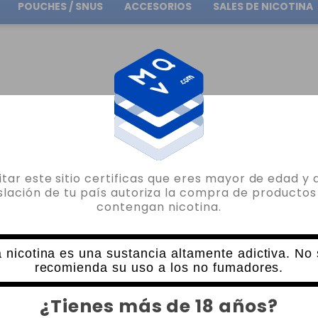
POUCHES / SNUS
ACCESORIOS
SALES DE NICOTINA
Envío gratuito
en pedidos superiores a
30.00€
O
AROMAS POR MARCA
AROMAS OIL4VAP
AROMA VORTEX 30ML OIL4VAP
sitar este sitio certificas que eres mayor de edad y 
OIL4VAP
islación de tu país autoriza la compra de productos
contengan nicotina.
AROMA VORTEX 30ML OIL4VAP
3 VALORACIONES
15,35€
 nicotina es una sustancia altamente adictiva. No
recomienda su uso a los no fumadores.
CANTIDAD
¿Tienes más de 18 años?
-
+