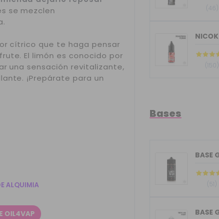
(46)
es se mezclen
a.
NICOK
or cítrico que te haga pensar
rute. El limón es conocido por
(150
r una sensación revitalizante,
lante. ¡Prepárate para un
Bases
(51)
DE ALQUIMIA
BASE G
E OIL4VAP