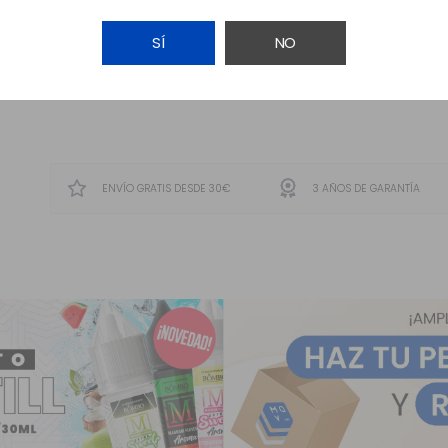
SÍ
NO
AVÍSAME
ENVÍO GRATIS DESDE 30€
3 AÑOS DE GARANTÍA