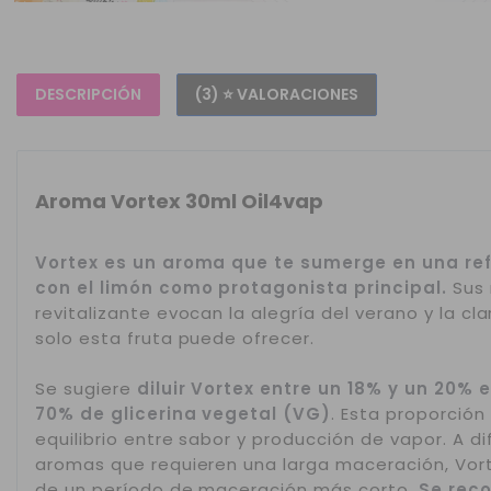
DESCRIPCIÓN
(3) ⭐ VALORACIONES
Aroma Vortex 30ml Oil4vap
Vortex es un aroma que te sumerge en una ref
con el limón como protagonista principal.
Sus 
revitalizante evocan la alegría del verano y la 
solo esta fruta puede ofrecer.
Se sugiere
diluir Vortex entre un 18% y un 20%
70% de glicerina vegetal (VG)
. Esta proporción
equilibrio entre sabor y producción de vapor. A d
aromas que requieren una larga maceración, Vor
de un período de maceración más corto.
Se rec