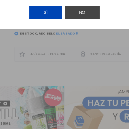
SÍ
NO
AÑADIR A LA CESTA
EN STOCK, RECÍBELO
EL
SÁBADO 8
ENVÍO GRATIS DESDE 30€
3 AÑOS DE GARANTÍA