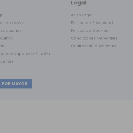
Legal
go
Aviso Legal
as de envío
Política de Privacidad
evoluciones
Política de Cookies
lquimia
Condiciones Generales
das
Controle su privacidad
vapeo y vapers en España
cuentes
L POR MAYOR