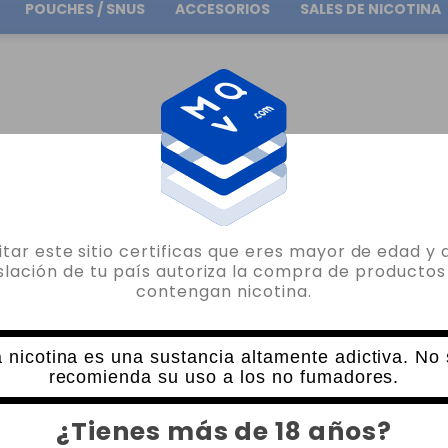
POUCHES / SNUS
ACCESORIOS
SALES DE NICOTINA
Envío gratuito
en pedidos superiores a
30.00€
sitar este sitio certificas que eres mayor de edad y 
TOPSIDE
islación de tu país autoriza la compra de productos
contengan nicotina.
BOTELLA TOPSIDE LITE
0 VALORACIONES
7,10€
 nicotina es una sustancia altamente adictiva. No
12,90€
recomienda su uso a los no fumadores.
CANTIDAD
¿Tienes más de 18 años?
-
+