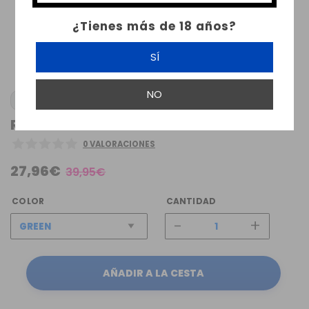
¿Tienes más de 18 años?
SÍ
NO
RTA WAKE MOD CO
0 VALORACIONES
27,96€
39,95€
COLOR
CANTIDAD
-
+
AÑADIR A LA CESTA