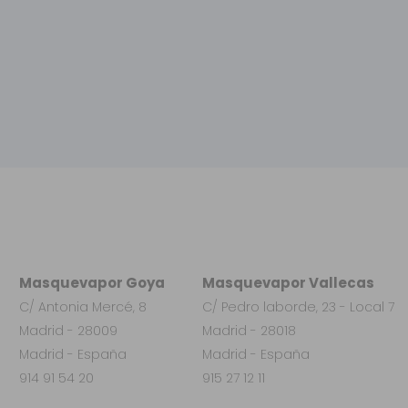
Masquevapor Goya
Masquevapor Vallecas
C/ Antonia Mercé, 8
C/ Pedro laborde, 23 - Local 7
Madrid - 28009
Madrid - 28018
Madrid - España
Madrid - España
914 91 54 20
915 27 12 11