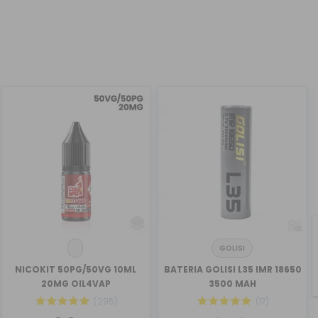
GOLISI
NICOKIT 50PG/50VG 10ML
BATERIA GOLISI L35 IMR 18650
20MG OIL4VAP
3500 MAH
(295)
(17)