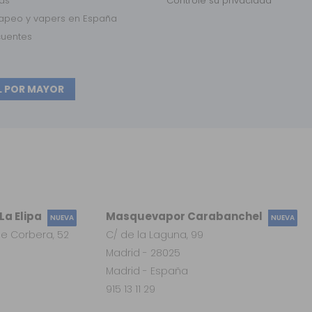
das
Controle su privacidad
vapeo y vapers en España
cuentes
L POR MAYOR
a Elipa
Masquevapor Carabanchel
NUEVA
NUEVA
e Corbera, 52
C/ de la Laguna, 99
Madrid - 28025
Madrid - España
915 13 11 29