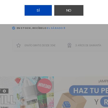
SÍ
NO
AÑADIR A LA CESTA
EN STOCK, RECÍBELO
ENVÍO GRATIS DESDE 30€
3 AÑOS DE GARANTÍA