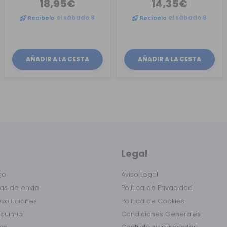
18,95€
14,35€
Recíbelo
el sábado 8
Recíbelo
el sábado 8
AÑADIR A LA CESTA
AÑADIR A LA CESTA
Legal
go
Aviso Legal
as de envío
Política de Privacidad
evoluciones
Política de Cookies
lquimia
Condiciones Generales