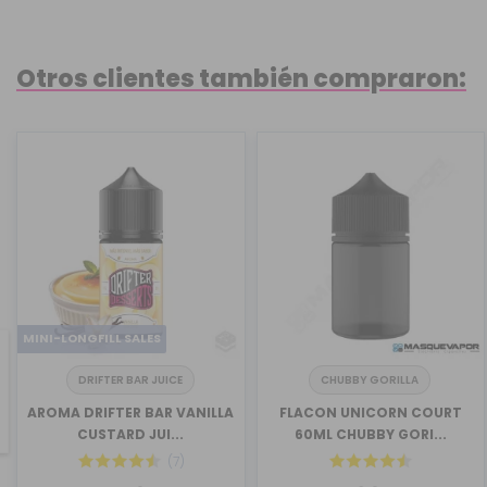
Otros clientes también compraron:
MINI-LONGFILL SALES
DRIFTER BAR JUICE
CHUBBY GORILLA
revious
AROMA DRIFTER BAR VANILLA
FLACON UNICORN COURT
CUSTARD JUI...
60ML CHUBBY GORI...
(7)