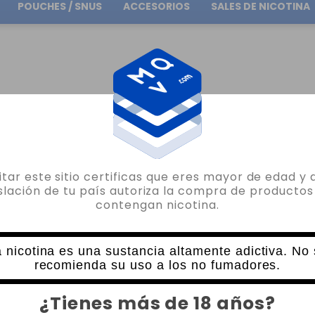
POUCHES / SNUS
ACCESORIOS
SALES DE NICOTINA
Envío gratuito
en pedidos superiores a
30.00€
X80 VAPORESSO
sitar este sitio certificas que eres mayor de edad y 
VAPORESSO
islación de tu país autoriza la compra de productos
contengan nicotina.
1 X ADAPTADOR 510 PX80 VAPORESSO
2 VALORACIONES
4,90€
 nicotina es una sustancia altamente adictiva. No
recomienda su uso a los no fumadores.
CANTIDAD
¿Tienes más de 18 años?
-
+