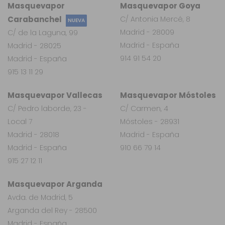
Masquevapor
Masquevapor Goya
Carabanchel
C/ Antonia Mercé, 8
NUEVA
Madrid - 28009
C/ de la Laguna, 99
Madrid - España
Madrid - 28025
914 91 54 20
Madrid - España
915 13 11 29
Masquevapor Vallecas
Masquevapor Móstoles
C/ Pedro laborde, 23 -
C/ Carmen, 4
Local 7
Móstoles - 28931
Madrid - 28018
Madrid - España
Madrid - España
910 66 79 14
915 27 12 11
Masquevapor Arganda
Avda. de Madrid, 5
Arganda del Rey - 28500
Madrid - España