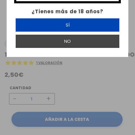
¿Tienes más de 18 años?
SÍ
NO
VOOPOO
1 X CARTUCHO ITO DORIC 20 POD VOOPOO
1 VALORACIÓN
2,50€
CANTIDAD
-
+
AÑADIR A LA CESTA