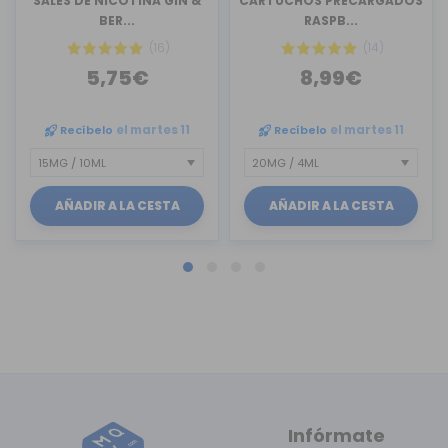
SALES DE NICOTINA GIN &
CARTUCHOS PRECARGADOS
BER...
RASPB...
(16)
(14)
5,75€
8,99€
Recíbelo
el martes 11
Recíbelo
el martes 11
AÑADIR A LA CESTA
AÑADIR A LA CESTA
Infórmate