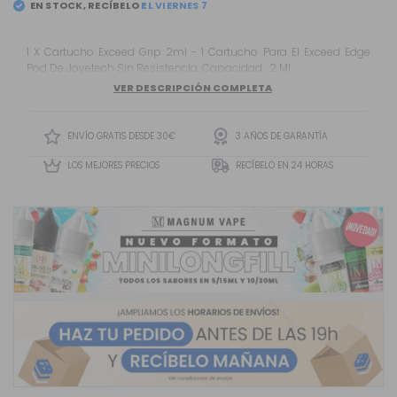
EN STOCK, RECÍBELO
EL
VIERNES 7
1 X Cartucho Exceed Grip 2ml - 1 Cartucho Para El Exceed Edge
Pod De Joyetech Sin Resistencia. Capacidad : 2 Ml
VER DESCRIPCIÓN COMPLETA
ENVÍO GRATIS DESDE 30€
3 AÑOS DE GARANTÍA
LOS MEJORES PRECIOS
RECÍBELO EN 24 HORAS