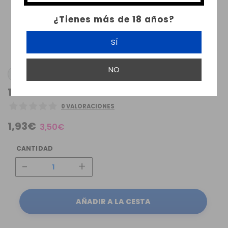
¿Tienes más de 18 años?
SÍ
NO
JOYETECH
1 X CARTUCHO EXCEED EDGE 2ML
0 VALORACIONES
1,93€
3,50€
CANTIDAD
-
+
AÑADIR A LA CESTA