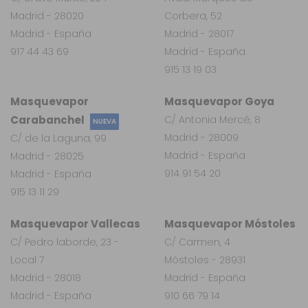
Madrid - 28020
Corbera, 52
Madrid - España
Madrid - 28017
917 44 43 69
Madrid - España
915 13 19 03
Masquevapor
Masquevapor Goya
Carabanchel
C/ Antonia Mercé, 8
NUEVA
Madrid - 28009
C/ de la Laguna, 99
Madrid - España
Madrid - 28025
914 91 54 20
Madrid - España
915 13 11 29
Masquevapor Vallecas
Masquevapor Móstoles
C/ Pedro laborde, 23 -
C/ Carmen, 4
Local 7
Móstoles - 28931
Madrid - 28018
Madrid - España
Madrid - España
910 66 79 14