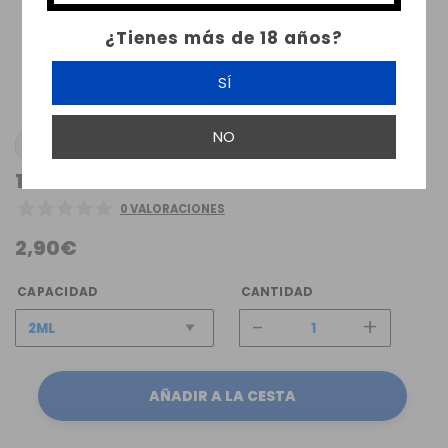
¿Tienes más de 18 años?
SÍ
NO
1 X FRESIA PYREX
0 VALORACIONES
2,90€
CAPACIDAD
CANTIDAD
-
+
AÑADIR A LA CESTA