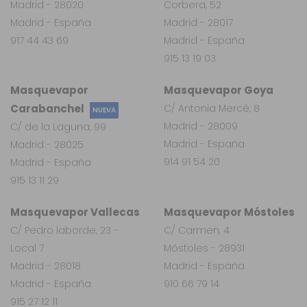
Madrid - 28020
Corbera, 52
Madrid - España
Madrid - 28017
917 44 43 69
Madrid - España
915 13 19 03
Masquevapor
Masquevapor Goya
Carabanchel
C/ Antonia Mercé, 8
NUEVA
Madrid - 28009
C/ de la Laguna, 99
Madrid - España
Madrid - 28025
914 91 54 20
Madrid - España
915 13 11 29
Masquevapor Vallecas
Masquevapor Móstoles
C/ Pedro laborde, 23 -
C/ Carmen, 4
Local 7
Móstoles - 28931
Madrid - 28018
Madrid - España
Madrid - España
910 66 79 14
915 27 12 11