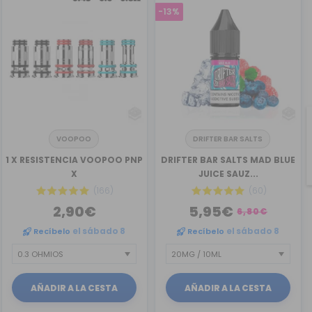
-13%
VOOPOO
DRIFTER BAR SALTS
1 X RESISTENCIA VOOPOO PNP
DRIFTER BAR SALTS MAD BLUE
X
JUICE SAUZ...
(166)
(60)
2,90€
5,95€
6,80€
Recíbelo
el sábado 8
Recíbelo
el sábado 8
AÑADIR A LA CESTA
AÑADIR A LA CESTA