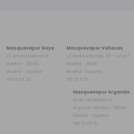
Masquevapor Goya
Masquevapor Vallecas
C/ Antonia Mercé, 8
C/ Pedro laborde, 23 - Local 7
Madrid - 28009
Madrid - 28018
Madrid - España
Madrid - España
914 91 54 20
915 27 12 11
Masquevapor Arganda
Avda. de Madrid, 5
Arganda del Rey - 28500
Madrid - España
918 70 68 01