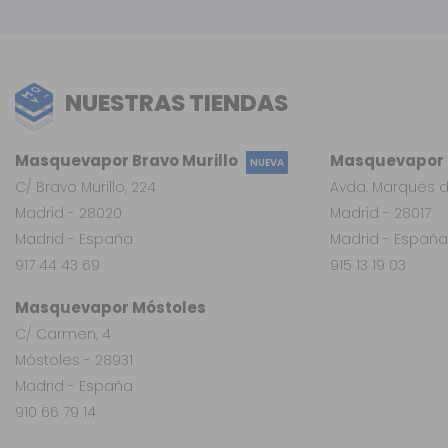
NUESTRAS TIENDAS
Masquevapor Bravo Murillo
Masquevapor L
NUEVA
C/ Bravo Murillo, 224
Avda. Marqués d
Madrid - 28020
Madrid - 28017
Madrid - España
Madrid - España
917 44 43 69
915 13 19 03
Masquevapor Móstoles
C/ Carmen, 4
Móstoles - 28931
Madrid - España
910 66 79 14