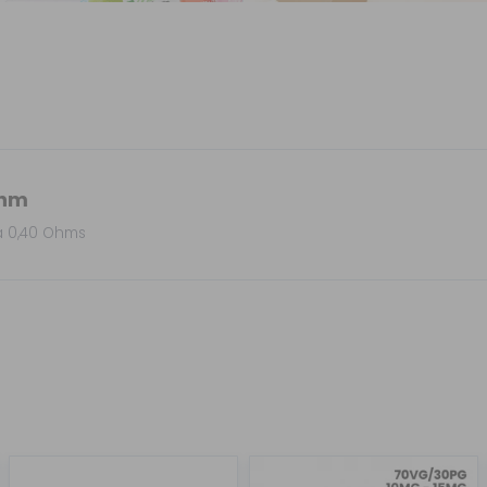
ohm
la 0,40 Ohms