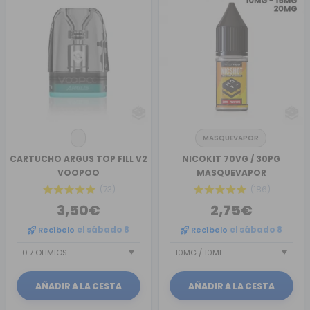
MASQUEVAPOR
CARTUCHO ARGUS TOP FILL V2
NICOKIT 70VG / 30PG
VOOPOO
MASQUEVAPOR
(73)
(186)
3,50€
2,75€
Recíbelo
el sábado 8
Recíbelo
el sábado 8
AÑADIR A LA CESTA
AÑADIR A LA CESTA