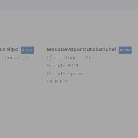
a Elipa
Masquevapor Carabanchel
NUEVA
NUEVA
e Corbera, 52
C/ de la Laguna, 99
Madrid - 28025
Madrid - España
915 13 11 29