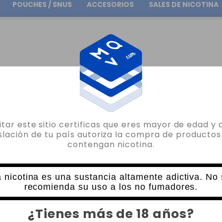
POUCHES / SNUS
ACCESORIOS
SALES DE NICOTINA
Envío gratuito
en pedidos superiores a
30.00€
EED GRIP 0.4OHM
sitar este sitio certificas que eres mayor de edad y 
JOYETECH
islación de tu país autoriza la compra de productos
contengan nicotina.
1 X RESISTENCIA EX-M MESH EXCEED G
1 VALORACIÓN
1,01€
 nicotina es una sustancia altamente adictiva. No
2,25€
recomienda su uso a los no fumadores.
CANTIDAD
¿Tienes más de 18 años?
-
+