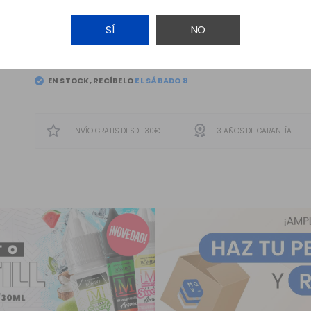
SÍ
NO
AÑADIR A LA CESTA
EN STOCK, RECÍBELO
ENVÍO GRATIS DESDE 30€
3 AÑOS DE GARANTÍA