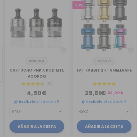
-10%
VOOPOO
HELLVAPE
revious
CARTUCHO PNP X POD MTL
FAT RABBIT 2 RTA HELLVAPE
VOOPOO
(13)
4,50€
29,61€
32,90€
Recíbelo
el sábado 8
Recíbelo
el sábado 8
AÑADIR A LA CESTA
AÑADIR A LA CESTA