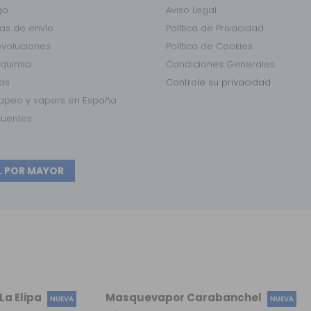
go
Aviso Legal
as de envío
Política de Privacidad
evoluciones
Política de Cookies
lquimia
Condiciones Generales
das
Controle su privacidad
vapeo y vapers en España
cuentes
L POR MAYOR
a Elipa
Masquevapor Carabanchel
NUEVA
NUEVA