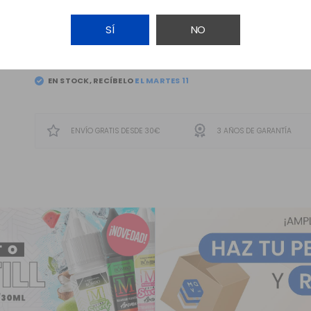
SÍ
NO
AÑADIR A LA CESTA
EN STOCK, RECÍBELO
ENVÍO GRATIS DESDE 30€
3 AÑOS DE GARANTÍA