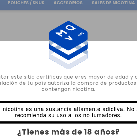
POUCHES / SNUS
ACCESORIOS
SALES DE NICOTINA
Envío gratuito
en pedidos superiores a
30.00€
ION 0.14OHM
sitar este sitio certificas que eres mayor de edad y 
INNOKIN
islación de tu país autoriza la compra de productos
contengan nicotina.
1 X RESISTENCIA INNOKIN SCION 0.14O
0 VALORACIONES
3,95€
 nicotina es una sustancia altamente adictiva. No
recomienda su uso a los no fumadores.
CANTIDAD
¿Tienes más de 18 años?
-
+