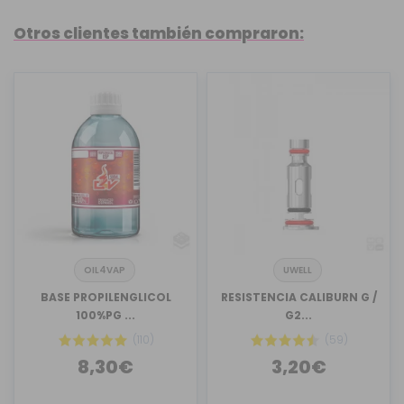
Otros clientes también compraron:
OIL4VAP
UWELL
BASE PROPILENGLICOL
RESISTENCIA CALIBURN G /
100%PG ...
G2...
(110)
(59)
8,30€
3,20€