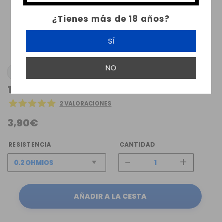
¿Tienes más de 18 años?
SÍ
NO
1X CROWN V COIL UWELL
2 VALORACIONES
3,90€
RESISTENCIA
CANTIDAD
-
+
AÑADIR A LA CESTA