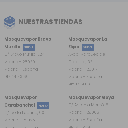
NUESTRAS TIENDAS
Masquevapor Bravo
Masquevapor La
Murillo
Elipa
NUEVA
NUEVA
C/ Bravo Murillo, 224
Avda. Marqués de
Madrid - 28020
Corbera, 52
Madrid - España
Madrid - 28017
917 44 43 69
Madrid - España
915 13 19 03
Masquevapor
Masquevapor Goya
Carabanchel
C/ Antonia Mercé, 8
NUEVA
Madrid - 28009
C/ de la Laguna, 99
Madrid - España
Madrid - 28025
914 91 54 20
Madrid - España