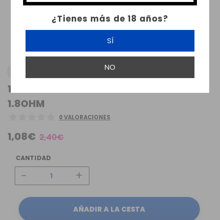
¿Tienes más de 18 años?
SÍ
NO
VANDY VAPE
1X VANDY VAPE BERSERKER MTL COIL
1.8OHM
0 VALORACIONES
1,08€
2,40€
CANTIDAD
-
+
AÑADIR A LA CESTA