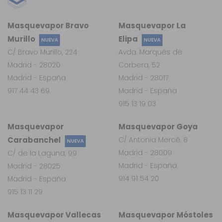
Masquevapor Bravo
Masquevapor La
Murillo
Elipa
NUEVA
NUEVA
C/ Bravo Murillo, 224
Avda. Marqués de
Madrid - 28020
Corbera, 52
Madrid - España
Madrid - 28017
917 44 43 69
Madrid - España
915 13 19 03
Masquevapor
Masquevapor Goya
Carabanchel
C/ Antonia Mercé, 8
NUEVA
Madrid - 28009
C/ de la Laguna, 99
Madrid - España
Madrid - 28025
914 91 54 20
Madrid - España
915 13 11 29
Masquevapor Vallecas
Masquevapor Móstoles