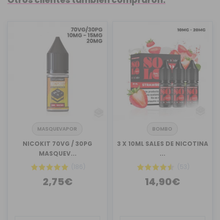
MASQUEVAPOR
BOMBO
NICOKIT 70VG / 30PG
3 X 10ML SALES DE NICOTINA
MASQUEV...
...
(186)
(53)
2,75€
14,90€