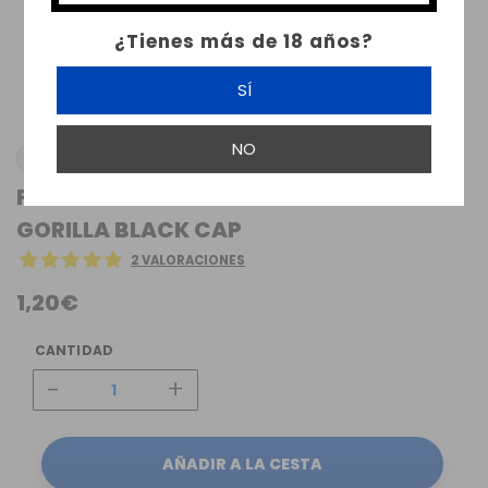
¿Tienes más de 18 años?
SÍ
NO
CHUBBY GORILLA
FLACON UNICORN COURT 60ML CHUBBY
GORILLA BLACK CAP
2 VALORACIONES
1,20€
CANTIDAD
-
+
AÑADIR A LA CESTA