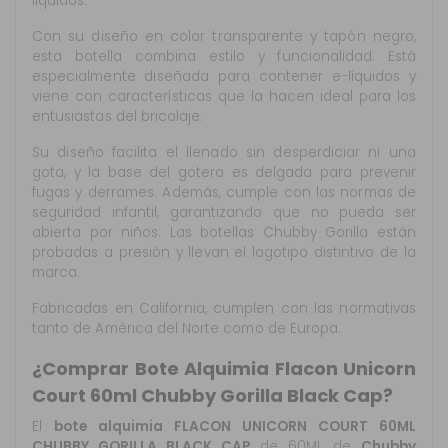
líquidos.
Con su diseño en color transparente y tapón negro,
esta botella combina estilo y funcionalidad. Está
especialmente diseñada para contener e-líquidos y
viene con características que la hacen ideal para los
entusiastas del bricolaje.
Su diseño facilita el llenado sin desperdiciar ni una
gota, y la base del gotero es delgada para prevenir
fugas y derrames. Además, cumple con las normas de
seguridad infantil, garantizando que no pueda ser
abierta por niños. Las botellas Chubby Gorilla están
probadas a presión y llevan el logotipo distintivo de la
marca.
Fabricadas en California, cumplen con las normativas
tanto de América del Norte como de Europa.
¿Comprar Bote Alquimia Flacon Unicorn
Court 60ml Chubby Gorilla Black Cap?
El
bote alquimia FLACON UNICORN COURT 60ML
CHUBBY GORILLA BLACK CAP
de 60ML de
Chubby