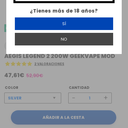
¿Tienes más de 18 años?
SÍ
ENVÍO GRATIS
NO
GEEKVAPE
AEGIS LEGEND 2 200W GEEKVAPE MOD
2 VALORACIONES
47,61€
52,90€
COLOR
CANTIDAD
-
+
AÑADIR A LA CESTA