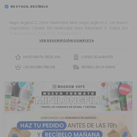
EN STOCK, RECÍBELO
EL
VIERNES 7
Aegis Legend 2 200w Geekvape Mod Aegis Legend 2 , Un Nuevo
Dispositivo Creado Por Geekvape Para Satisfacer A Todos Los
Que Esperaban Esta Gran Actualización.
VER DESCRIPCIÓN COMPLETA
ENVÍO GRATIS DESDE 30€
3 AÑOS DE GARANTÍA
LOS MEJORES PRECIOS
RECÍBELO EN 24 HORAS