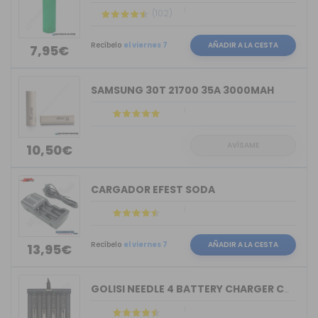
(102)
Recíbelo
el viernes 7
AÑADIR A LA CESTA
7,95€
SAMSUNG 30T 21700 35A 3000MAH
AVÍSAME
10,50€
CARGADOR EFEST SODA
Recíbelo
el viernes 7
AÑADIR A LA CESTA
13,95€
GOLISI NEEDLE 4 BATTERY CHARGER COMPACT