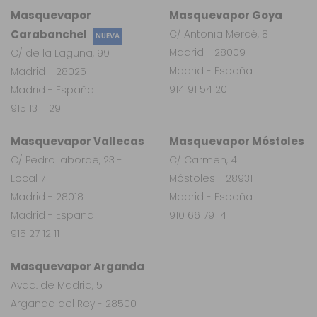
Masquevapor
Masquevapor Goya
Carabanchel
C/ Antonia Mercé, 8
NUEVA
Madrid - 28009
C/ de la Laguna, 99
Madrid - España
Madrid - 28025
914 91 54 20
Madrid - España
915 13 11 29
Masquevapor Vallecas
Masquevapor Móstoles
C/ Pedro laborde, 23 -
C/ Carmen, 4
Local 7
Móstoles - 28931
Madrid - 28018
Madrid - España
Madrid - España
910 66 79 14
915 27 12 11
Masquevapor Arganda
Avda. de Madrid, 5
Arganda del Rey - 28500