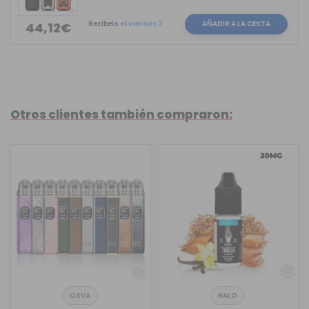
Recíbelo
el viernes 7
AÑADIR A LA CESTA
44,12€
Otros clientes también compraron:
OXVA
HALO