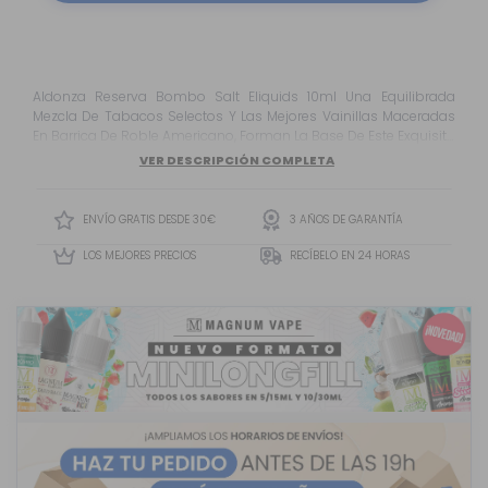
Aldonza Reserva Bombo Salt Eliquids 10ml Una Equilibrada
Mezcla De Tabacos Selectos Y Las Mejores Vainillas Maceradas
En Barrica De Roble Americano, Forman La Base De Este Exquisito
Líquido, A La Que Se Le Han Añadido Diferentes Matices
VER DESCRIPCIÓN COMPLETA
Aromáticos Que Redondean Su Elegante Buqué.
ENVÍO GRATIS DESDE 30€
3 AÑOS DE GARANTÍA
LOS MEJORES PRECIOS
RECÍBELO EN 24 HORAS