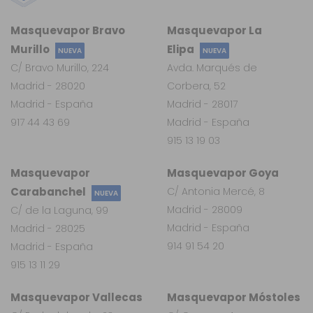
Masquevapor Bravo
Masquevapor La
Murillo
Elipa
NUEVA
NUEVA
C/ Bravo Murillo, 224
Avda. Marqués de
Madrid - 28020
Corbera, 52
Madrid - España
Madrid - 28017
917 44 43 69
Madrid - España
915 13 19 03
Masquevapor
Masquevapor Goya
Carabanchel
C/ Antonia Mercé, 8
NUEVA
Madrid - 28009
C/ de la Laguna, 99
Madrid - España
Madrid - 28025
914 91 54 20
Madrid - España
915 13 11 29
Masquevapor Vallecas
Masquevapor Móstoles