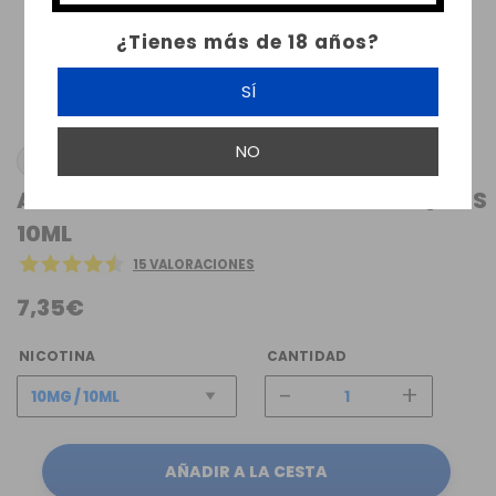
¿Tienes más de 18 años?
SÍ
NO
BOMBO
ALDONZA RESERVA BOMBO SALT ELIQUIDS
10ML
15 VALORACIONES
7,35€
NICOTINA
CANTIDAD
-
+
AÑADIR A LA CESTA