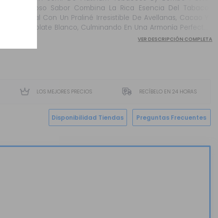
Delicioso Sabor Combina La Rica Esencia Del Tabaco
Natural Con Un Praliné Irresistible De Avellanas, Cacao Y
Chocolate Blanco, Culminando En Una Armonía Perfecta
Con Un Toque De Crema Irlandesa. La Botella De 120ml
VER DESCRIPCIÓN COMPLETA
Contiene 30ml De Aroma Concentr...
LOS MEJORES PRECIOS
RECÍBELO EN 24 HORAS
Disponibilidad Tiendas
Preguntas Frecuentes