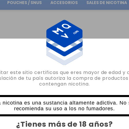
POUCHES / SNUS
ACCESORIOS
SALES DE NICOTINA
Envío gratuito
en pedidos superiores a
30.00€
RCA
BOMBO LONGFILLS
AROMA CULMEN PLATINUM TOBACCOS BY BOMBO 30ML 
sitar este sitio certificas que eres mayor de edad y 
BOMBO
islación de tu país autoriza la compra de productos
contengan nicotina.
AROMA CULMEN PLATINUM TOBACCOS 
10 VALORACIONES
18,95€
 nicotina es una sustancia altamente adictiva. No
recomienda su uso a los no fumadores.
CANTIDAD
¿Tienes más de 18 años?
-
+