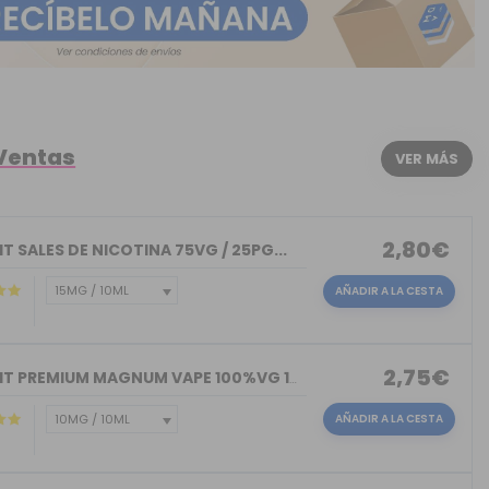
 Ventas
VER MÁS
2,80€
T SALES DE NICOTINA 75VG / 25PG...
AÑADIR A LA CESTA
2,75€
NICOKIT PREMIUM MAGNUM VAPE 100%VG 10ML
AÑADIR A LA CESTA