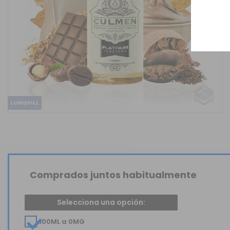
LONGFILL
Comprados juntos habitualmente
Selecciona una opción:
100ML a 0MG