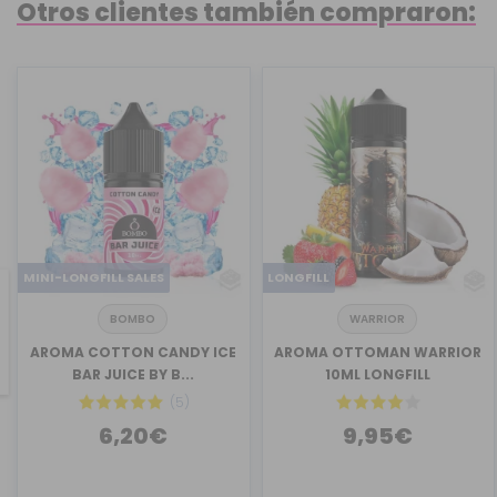
Otros clientes también compraron:
MINI-LONGFILL SALES
LONGFILL
BOMBO
WARRIOR
revious
AROMA COTTON CANDY ICE
AROMA OTTOMAN WARRIOR
BAR JUICE BY B...
10ML LONGFILL
(5)
6,20€
9,95€