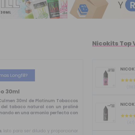
Nicokits Top
NICOKI
as Longfill?
(318)
o 30ml
ulmen 30ml de Platinum Tobaccos
 del tabaco natural con un praliné
minando en una armonía perfecta con
(47)
o
, listo para ser diluido y proporcionar