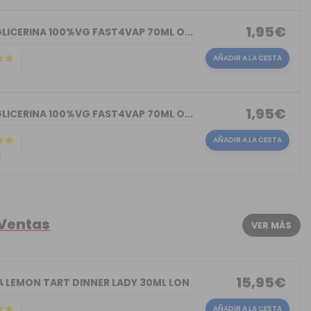
1,95€
LICERINA 100%VG FAST4VAP 70ML O...
AÑADIR A LA CESTA
)
1,95€
LICERINA 100%VG FAST4VAP 70ML O...
AÑADIR A LA CESTA
)
 Ventas
VER MÁS
15,95€
AROMA LEMON TART DINNER LADY 30ML LON...
AÑADIR A LA CESTA