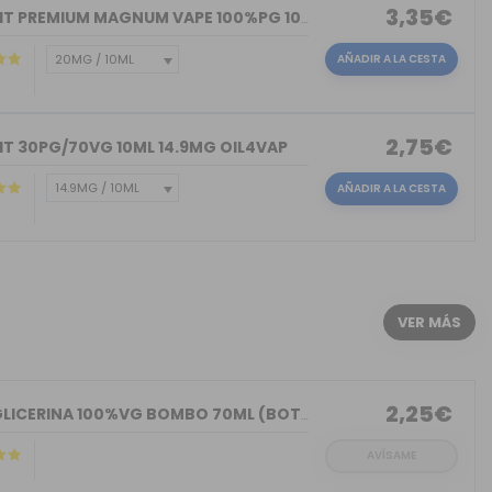
3,35€
NICOKIT PREMIUM MAGNUM VAPE 100%PG 10ML
AÑADIR A LA CESTA
2,75€
IT 30PG/70VG 10ML 14.9MG OIL4VAP
AÑADIR A LA CESTA
)
VER MÁS
2,25€
BASE GLICERINA 100%VG BOMBO 70ML (BOT...
AVÍSAME