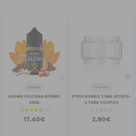
BOMBO
VOOPOO
AROMA VULCANIA BOMBO
PYREX BUBBLE 3.5ML UFORCE-
30ML
X TANK VOOPOO
(7)
17,40€
2,90€