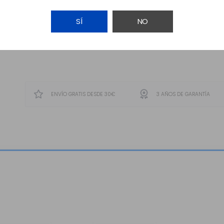
SÍ
NO
AÑADIR A LA CESTA
ENVÍO GRATIS DESDE 30€
3 AÑOS DE GARANTÍA