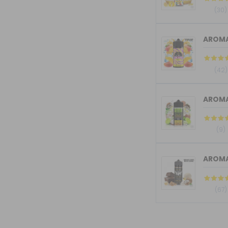
(30)
AROMA 
(42)
(9)
(67)