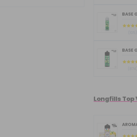
BASE G
(105
BASE G
(874
Longfills Top