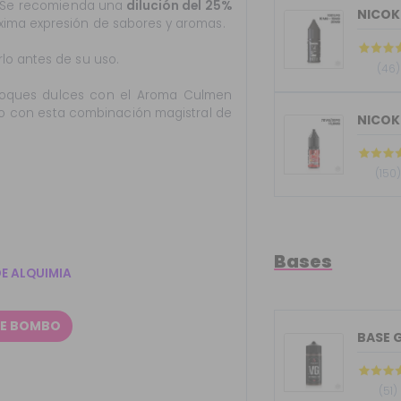
. Se recomienda una
dilución del 25%
xima expresión de sabores y aromas.
lo antes de su uso.
(46)
toques dulces con el Aroma Culmen
o con esta combinación magistral de
NICOK
(150
Bases
DE ALQUIMIA
DE BOMBO
(51)