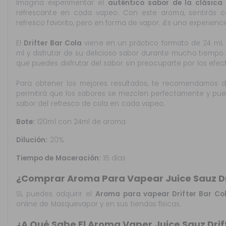
Imagina experimentar el
auténtico sabor de la clásica
refrescante en cada vapeo. Con este aroma, sentirás co
refresco favorito, pero en forma de vapor. ¡Es una experien
El
Drifter Bar Cola
viene en un práctico formato de 24 ml, 
ml y disfrutar de su delicioso sabor durante mucho tiempo.
que puedes disfrutar del sabor sin preocuparte por los efect
Para obtener los mejores resultados, te recomendamos de
permitirá que los sabores se mezclen perfectamente y pued
sabor del refresco de cola en cada vapeo.
Bote:
120ml con 24ml de aroma
Dilución:
20%
Tiempo de Maceración:
15 días
¿Comprar Aroma Para Vapear Juice Sauz Dri
Sí, puedes adquirir el
Aroma para vapear Drifter Bar Co
online de Masquevapor y en sus tiendas físicas.
¿A Qué Sabe El Aroma Vaper Juice Sauz Drif