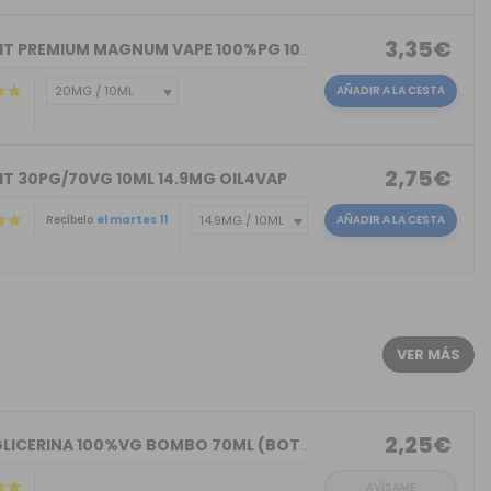
3,35€
NICOKIT PREMIUM MAGNUM VAPE 100%PG 10ML
AÑADIR A LA CESTA
2,75€
IT 30PG/70VG 10ML 14.9MG OIL4VAP
Recíbelo
el martes 11
AÑADIR A LA CESTA
)
VER MÁS
2,25€
BASE GLICERINA 100%VG BOMBO 70ML (BOT...
AVÍSAME