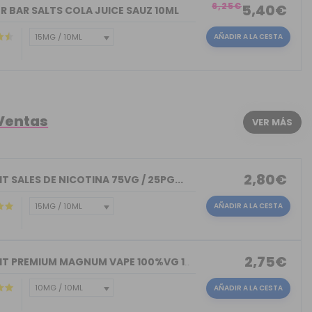
6,25€
5,40€
R BAR SALTS COLA JUICE SAUZ 10ML
AÑADIR A LA CESTA
 Ventas
VER MÁS
2,80€
T SALES DE NICOTINA 75VG / 25PG...
AÑADIR A LA CESTA
2,75€
NICOKIT PREMIUM MAGNUM VAPE 100%VG 10ML
AÑADIR A LA CESTA