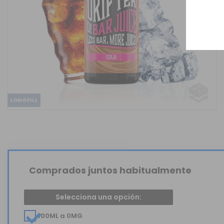
LONGFILL
Comprados juntos habitualmente
Selecciona una opción:
100ML a 0MG