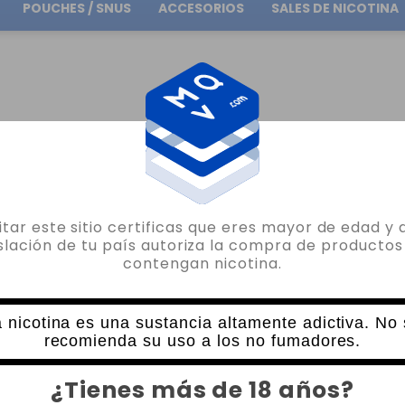
POUCHES / SNUS
ACCESORIOS
SALES DE NICOTINA
Envío gratuito
en pedidos superiores a
30.00€
RCA
DRIFTER BAR JUICE AROMAS LONGFILL
AROMA DRIFTER BAR COLA JUICE SAU
sitar este sitio certificas que eres mayor de edad y 
DRIFTER BAR JUICE
islación de tu país autoriza la compra de productos
contengan nicotina.
AROMA DRIFTER BAR COLA JUICE SAUZ
10 VALORACIONES
12,30€
 nicotina es una sustancia altamente adictiva. No
recomienda su uso a los no fumadores.
CANTIDAD
¿Tienes más de 18 años?
-
+