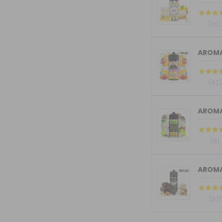
(30)
AROMA 
(42)
(9)
(67)