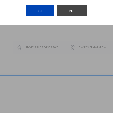
SÍ
NO
AÑADIR A LA CESTA
ENVÍO GRATIS DESDE 30€
3 AÑOS DE GARANTÍA