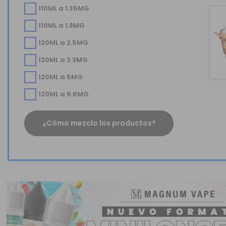
110ML a 1.35MG
110ML a 1.8MG
120ML a 2.5MG
120ML a 3.3MG
120ML a 5MG
120ML a 6.6MG
¿Cómo mezclo los productos?