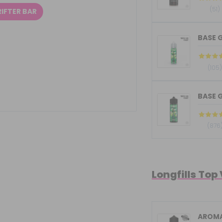
(51)
IFTER BAR
BASE G
(105
BASE G
(876
Longfills Top