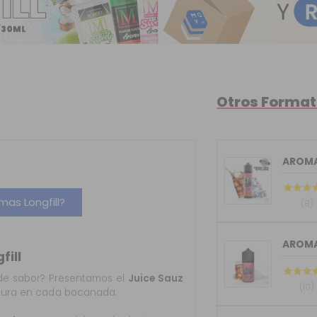
Otros Forma
AROMA 
as Longfill?
(8)
AROMA 
fill
a de sabor? Presentamos el
Juice Sauz
(10)
ulzura en cada bocanada.