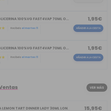
1,95€
LICERINA 100%VG FAST4VAP 70ML O...
Recíbelo
el martes 11
AÑADIR A LA CESTA
)
1,95€
LICERINA 100%VG FAST4VAP 70ML O...
Recíbelo
el martes 11
AÑADIR A LA CESTA
)
 Ventas
VER MÁS
15,95€
AROMA LEMON TART DINNER LADY 30ML LON...