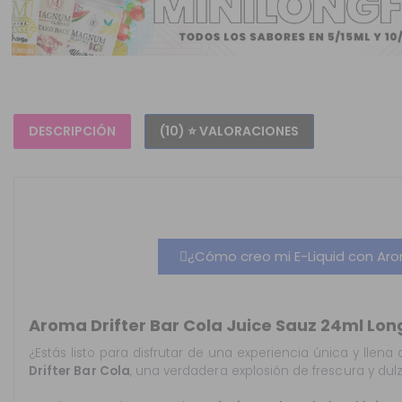
DESCRIPCIÓN
(10) ⭐ VALORACIONES
¿Cómo creo mi E-Liquid con Arom
Aroma Drifter Bar Cola Juice Sauz 24ml Long
¿Estás listo para disfrutar de una experiencia única y llen
Drifter Bar Cola
, una verdadera explosión de frescura y d