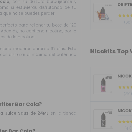
 cola
, con su dulzura burbujeante y
DRIFTE
mo si estuvieras disfrutando de tu
cia que no te puedes perder!
(60)
perfecto para rellenar tu bote de 120
 Además, no contiene nicotina, por lo
os de la nicotina.
jarlo macerar durante 15 días. Esto
Nicokits Top
as disfrutar al máximo del auténtico
NICOKI
(319)
fter Bar Cola?
la Juice Sauz de 24ML
en la tienda
(47)
ter Bar Cola?