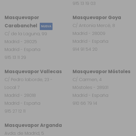
915 13 19 03
Masquevapor
Masquevapor Goya
Carabanchel
C/ Antonia Mercé, 8
NUEVA
Madrid - 28009
C/ de la Laguna, 99
Madrid - España
Madrid - 28025
914 91 54 20
Madrid - España
915 13 11 29
Masquevapor Vallecas
Masquevapor Móstoles
C/ Pedro laborde, 23 -
C/ Carmen, 4
Local 7
Móstoles - 28931
Madrid - 28018
Madrid - España
Madrid - España
910 66 79 14
915 27 12 11
Masquevapor Arganda
Avda. de Madrid, 5