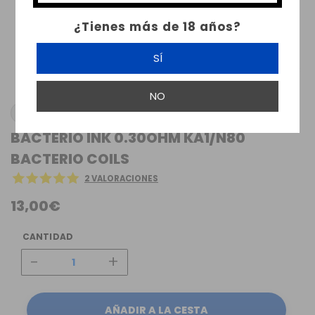
¿Tienes más de 18 años?
SÍ
NO
BACTERIO COILS
BACTERIO INK 0.30OHM KA1/N80
BACTERIO COILS
2 VALORACIONES
13,00€
CANTIDAD
-
+
AÑADIR A LA CESTA