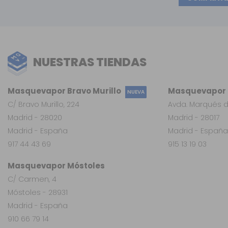
NUESTRAS TIENDAS
Masquevapor Bravo Murillo
Masquevapor L
NUEVA
C/ Bravo Murillo, 224
Avda. Marqués d
Madrid - 28020
Madrid - 28017
Madrid - España
Madrid - España
917 44 43 69
915 13 19 03
Masquevapor Móstoles
C/ Carmen, 4
Móstoles - 28931
Madrid - España
910 66 79 14