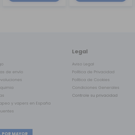
Legal
go
Aviso Legal
as de envío
Política de Privacidad
evoluciones
Política de Cookies
lquimia
Condiciones Generales
das
Controle su privacidad
vapeo y vapers en España
cuentes
L POR MAYOR