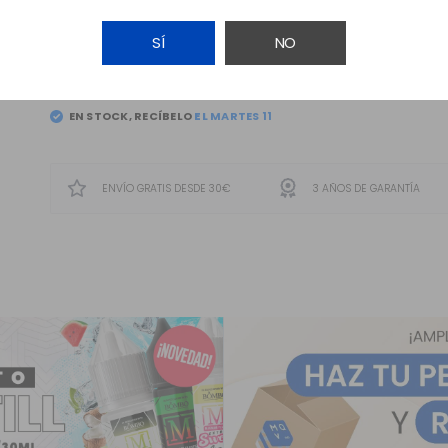
SÍ
NO
AÑADIR A LA CESTA
EN STOCK, RECÍBELO
ENVÍO GRATIS DESDE 30€
3 AÑOS DE GARANTÍA