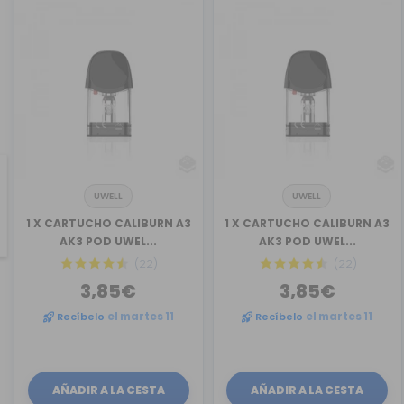
UWELL
UWELL
revious
1 X CARTUCHO CALIBURN A3
1 X CARTUCHO CALIBURN A3
AK3 POD UWEL...
AK3 POD UWEL...
(22)
(22)
3,85€
3,85€
Recíbelo
el martes 11
Recíbelo
el martes 11
AÑADIR A LA CESTA
AÑADIR A LA CESTA