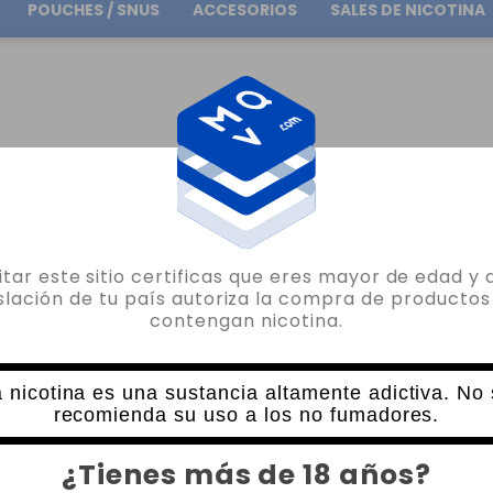
POUCHES / SNUS
ACCESORIOS
SALES DE NICOTINA
Envío gratuito
en pedidos superiores a
30.00€
OHM
sitar este sitio certificas que eres mayor de edad y 
islación de tu país autoriza la compra de productos
contengan nicotina.
BALROG TANK OCC 1 X COIL 1.8 OHM
0 VALORACIONES
1,93€
 nicotina es una sustancia altamente adictiva. No
3,50€
recomienda su uso a los no fumadores.
CANTIDAD
¿Tienes más de 18 años?
-
+