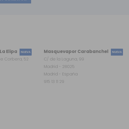
a Elipa
Masquevapor Carabanchel
NUEVA
NUEVA
e Corbera, 52
C/ de la Laguna, 99
Madrid - 28025
Madrid - España
915 13 11 29