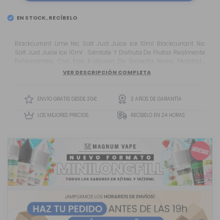
EN STOCK, RECÍBELO
Blackcurrant Lime Nic Salt Just Juice Ice 10ml Blackcurrant Nic
Salt Just Juice Ice 10ml . Siéntate Y Disfruta De Frutas Realmente
Refrescantes, Con Este E-Líquido De Grosella Negra Mezclado
Con Lima Fresca Y Un Toque De Hielo Que Ofrecerá El Vapeo
VER DESCRIPCIÓN COMPLETA
Perfecto Para El Verano.
ENVÍO GRATIS DESDE 30€
3 AÑOS DE GARANTÍA
LOS MEJORES PRECIOS
RECÍBELO EN 24 HORAS