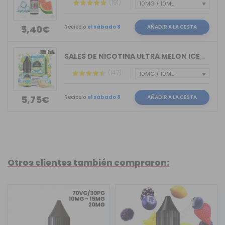
(191)
Recíbelo
el sábado 8
AÑADIR A LA CESTA
5,40€
SALES DE NICOTINA ULTRA MELON ICE BAR...
(147)
Recíbelo
el sábado 8
AÑADIR A LA CESTA
5,75€
Otros clientes también compraron: