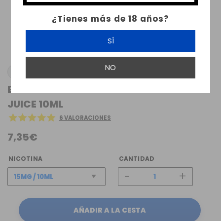
¿Tienes más de 18 años?
SÍ
NO
JUST JUICE
BLACKCURRANT LIME ICE NIC SALT JUST
JUICE 10ML
6 VALORACIONES
7,35€
NICOTINA
CANTIDAD
-
+
AÑADIR A LA CESTA