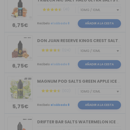
TRIBECA NIC SALT HALO ULTRA SALTS 10M...
(41)
Recíbelo
el sábado 8
AÑADIR A LA CESTA
6,75€
DON JUAN RESERVE KINGS CREST SALTS 10ML
(124)
Recíbelo
el sábado 8
AÑADIR A LA CESTA
6,75€
MAGNUM POD SALTS GREEN APPLE ICE 10ML
(102)
Recíbelo
el sábado 8
AÑADIR A LA CESTA
5,75€
DRIFTER BAR SALTS WATERMELON ICE JUIC...