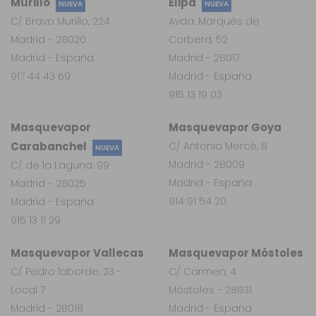
Murillo
Elipa
NUEVA
NUEVA
C/ Bravo Murillo, 224
Avda. Marqués de
Madrid - 28020
Corbera, 52
Madrid - España
Madrid - 28017
917 44 43 69
Madrid - España
915 13 19 03
Masquevapor
Masquevapor Goya
Carabanchel
C/ Antonia Mercé, 8
NUEVA
Madrid - 28009
C/ de la Laguna, 99
Madrid - España
Madrid - 28025
914 91 54 20
Madrid - España
915 13 11 29
Masquevapor Vallecas
Masquevapor Móstoles
C/ Pedro laborde, 23 -
C/ Carmen, 4
Local 7
Móstoles - 28931
Madrid - 28018
Madrid - España