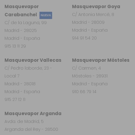
Masquevapor
Masquevapor Goya
Carabanchel
C/ Antonia Mercé, 8
NUEVA
Madrid - 28009
C/ de la Laguna, 99
Madrid - España
Madrid - 28025
914 91 54 20
Madrid - España
915 13 11 29
Masquevapor Vallecas
Masquevapor Móstoles
C/ Pedro laborde, 23 -
C/ Carmen, 4
Local 7
Móstoles - 28931
Madrid - 28018
Madrid - España
Madrid - España
910 66 79 14
915 27 12 11
Masquevapor Arganda
Avda. de Madrid, 5
Arganda del Rey - 28500