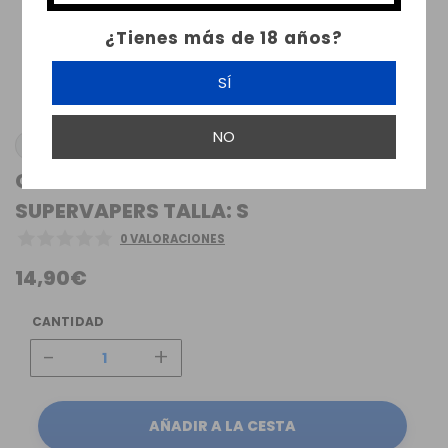
¿Tienes más de 18 años?
SÍ
NO
SUPERVAPERS
CAMISA BLANCA OXFORD CLASSIC
SUPERVAPERS TALLA: S
0 VALORACIONES
14,90€
CANTIDAD
-
+
AÑADIR A LA CESTA