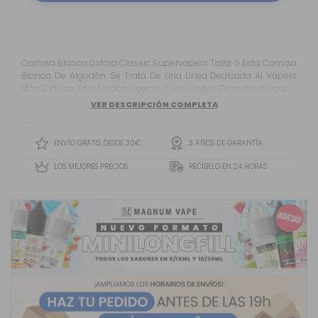
Camisa Blanca Oxford Classic Supervapers Talla: S Esta Camisa
Blanca De Algodón. Se Trata De Una Línea Dedicada Al Vapers
Más Clásico, Los Tejidos Ligeros Y Los Cortes Desestructurados.
Esta Camisa Está Confeccionada En Blanco Con Tejido Oxford,
VER DESCRIPCIÓN COMPLETA
Un Tejido Grueso Con Tramas De Hilos Que Se Suaviza Cuando
Se Lava, Pero Permanece Prácticamente Indestructible.
ENVÍO GRATIS DESDE 30€
3 AÑOS DE GARANTÍA
LOS MEJORES PRECIOS
RECÍBELO EN 24 HORAS