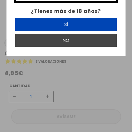
¿Tienes más de 18 años?
SÍ
NO
EIZFAN
CARGADOR NC1 EIZFAN PRO INTELLIGENT
3 VALORACIONES
4,95€
CANTIDAD
-
+
AVÍSAME