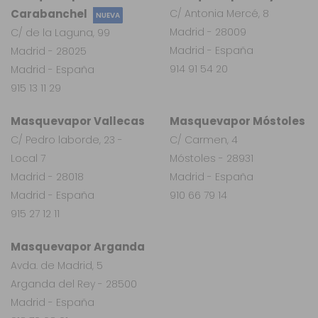
Carabanchel
C/ Antonia Mercé, 8
NUEVA
Madrid - 28009
C/ de la Laguna, 99
Madrid - España
Madrid - 28025
914 91 54 20
Madrid - España
915 13 11 29
Masquevapor Vallecas
Masquevapor Móstoles
C/ Pedro laborde, 23 -
C/ Carmen, 4
Local 7
Móstoles - 28931
Madrid - 28018
Madrid - España
Madrid - España
910 66 79 14
915 27 12 11
Masquevapor Arganda
Avda. de Madrid, 5
Arganda del Rey - 28500
Madrid - España