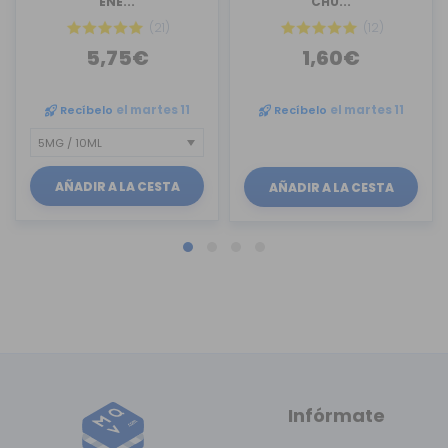
ENE...
CHU...
(21)
(12)
5,75€
1,60€
Recíbelo
el martes 11
Recíbelo
el martes 11
AÑADIR A LA CESTA
AÑADIR A LA CESTA
Infórmate