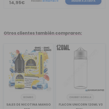
Recíbelo
el martes 11
AÑADIR A LA CESTA
14,95€
Otros clientes también compraron:
BOMBO
CHUBBY GORILLA
SALES DE NICOTINA MANGO
FLACON UNICORN 120ML V3