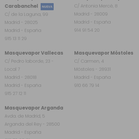
Carabanchel
C/ Antonia Mercé, 8
NUEVA
Madrid - 28009
C/ de la Laguna, 99
Madrid - España
Madrid - 28025
914 91 54 20
Madrid - España
915 13 11 29
Masquevapor Vallecas
Masquevapor Móstoles
C/ Pedro laborde, 23 -
C/ Carmen, 4
Local 7
Móstoles - 28931
Madrid - 28018
Madrid - España
Madrid - España
910 66 79 14
915 27 12 11
Masquevapor Arganda
Avda. de Madrid, 5
Arganda del Rey - 28500
Madrid - España