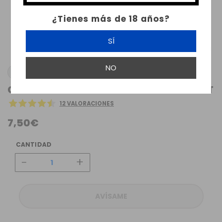
¿Tienes más de 18 años?
SÍ
NO
EIZFAN
CARGADOR NC2 EIZFAN PRO INTELLIGENT
12 VALORACIONES
7,50€
CANTIDAD
-
+
AVÍSAME