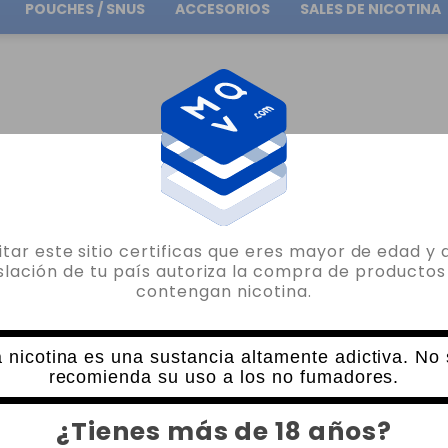
POUCHES / SNUS
ACCESORIOS
SALES DE NICOTINA
Envío gratuito
en pedidos superiores a
30.00€
O INNOKIN KLYPSE POD
sitar este sitio certificas que eres mayor de edad y 
INNOKIN
islación de tu país autoriza la compra de productos
contengan nicotina.
CARTUCHO INNOKIN KLYPSE POD
2 VALORACIONES
3,50€
 nicotina es una sustancia altamente adictiva. No
recomienda su uso a los no fumadores.
RESISTENCIA
CANTIDAD
¿Tienes más de 18 años?
-
+