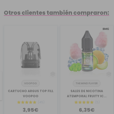
Otros clientes también compraron:
VOOPOO
THE MIND FLAYER
revious
CARTUCHO ARGUS TOP FILL
SALES DE NICOTINA
VOOPOO
ATEMPORAL FRUITY IC...
(45)
(5)
3,95€
6,35€