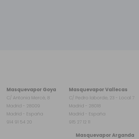
Masquevapor Goya
Masquevapor Vallecas
C/ Antonia Mercé, 8
C/ Pedro laborde, 23 - Local 7
Madrid - 28009
Madrid - 28018
Madrid - España
Madrid - España
914 91 54 20
915 27 12 11
Masquevapor Arganda