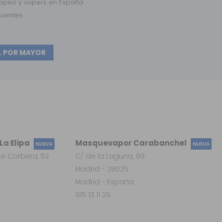
vapeo y vapers en España
cuentes
L POR MAYOR
a Elipa
Masquevapor Carabanchel
NUEVA
NUEVA
e Corbera, 52
C/ de la Laguna, 99
Madrid - 28025
Madrid - España
915 13 11 29