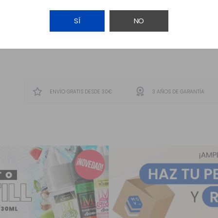
SÍ
NO
AÑADIR A LA CESTA
ENVÍO GRATIS DESDE 30€
3 AÑOS DE GARANTÍA