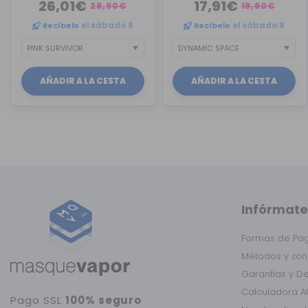
26,01€
17,91€
28,90€
19,90€
Recíbelo
el sábado 8
Recíbelo
el sábado 8
AÑADIR A LA CESTA
AÑADIR A LA CESTA
Infórmate
Formas de Pa
Métodos y zon
Garantías y D
Calculadora A
Pago SSL
100% seguro