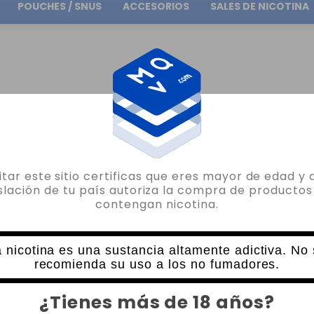
POUCHES / SNUS
ACCESORIOS
SALES DE NICOTINA
Envío gratuito
en pedidos superiores a
30.00€
RTUCHO PNP X POD DTL VOOPOO
sitar este sitio certificas que eres mayor de edad y 
VOOPOO
islación de tu país autoriza la compra de productos
contengan nicotina.
CARTUCHO PNP X POD DTL VOOPOO
22 VALORACIONES
4,50€
 nicotina es una sustancia altamente adictiva. No
recomienda su uso a los no fumadores.
COLOR
CANTIDAD
¿Tienes más de 18 años?
-
+