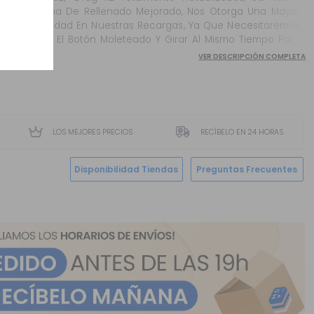
Sistema De Rellenado Mejorado, Nos Otorga Una Mayor
Seguridad En Nuestras Recargas, Ya Que Necesitaremos
Pulsar El Botón Moleteado Y Girar Al Mismo Tiempo Para
Descubrir La Pestaña De Llenado Protegida Con Una
VER DESCRIPCIÓN COMPLETA
Silicona. ...
LOS MEJORES PRECIOS
RECÍBELO EN 24 HORAS
Disponibilidad Tiendas
Preguntas Frecuentes