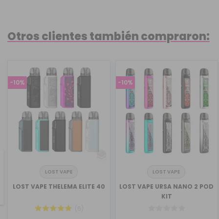
Otros clientes también compraron:
-10%
-10%
LOST VAPE
LOST VAPE
revious
LOST VAPE THELEMA ELITE 40
LOST VAPE URSA NANO 2 POD
KIT
(6)