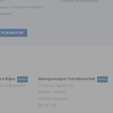
das
Controle su privacidad
vapeo y vapers en España
cuentes
L POR MAYOR
a Elipa
Masquevapor Carabanchel
NUEVA
NUEVA
e Corbera, 52
C/ de la Laguna, 99
Madrid - 28025
Madrid - España
915 13 11 29