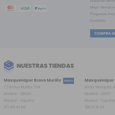
Nuestras tien
Mejor tienda 
Preguntas Fre
Contacto
COMPRA A
NUESTRAS TIENDAS
Masquevapor Bravo Murillo
Masquevapor L
NUEVA
C/ Bravo Murillo, 224
Avda. Marqués d
Madrid - 28020
Madrid - 28017
Madrid - España
Madrid - España
917 44 43 69
915 13 19 03