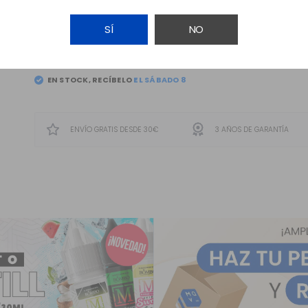
SÍ
NO
AÑADIR A LA CESTA
EN STOCK, RECÍBELO
ENVÍO GRATIS DESDE 30€
3 AÑOS DE GARANTÍA