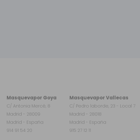
Masquevapor Goya
Masquevapor Vallecas
C/ Antonia Mercé, 8
C/ Pedro laborde, 23 - Local 7
Madrid - 28009
Madrid - 28018
Madrid - España
Madrid - España
914 91 54 20
915 27 12 11