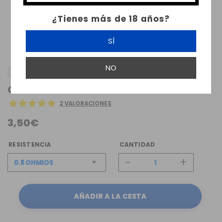
¿Tienes más de 18 años?
SÍ
NO
VOOPOO
CARTUCHO VINCI S VOOPOO
2 VALORACIONES
3,50€
RESISTENCIA
CANTIDAD
-
+
AÑADIR A LA CESTA