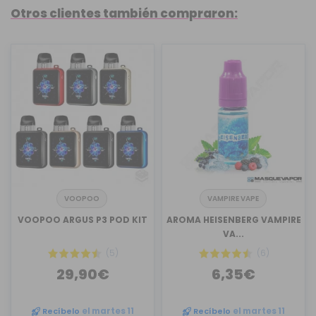
Otros clientes también compraron:
VOOPOO
VAMPIRE VAPE
VOOPOO ARGUS P3 POD KIT
AROMA HEISENBERG VAMPIRE
VA...
(5)
(6)
29,90€
6,35€
Recíbelo
el martes 11
Recíbelo
el martes 11