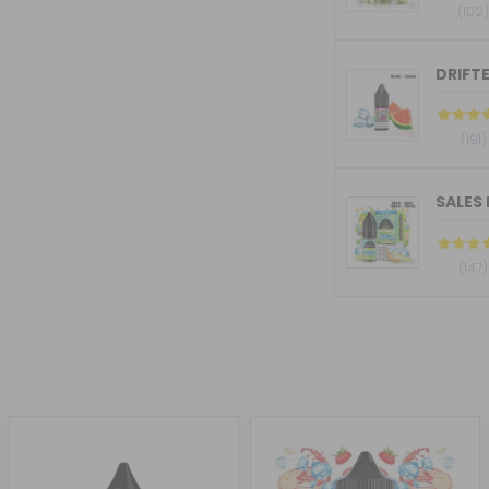
(102
DRIFTE
(191)
SALES 
(147)