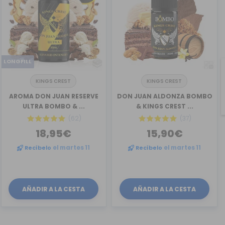
LONGFILL
KINGS CREST
KINGS CREST
AROMA DON JUAN RESERVE
DON JUAN ALDONZA BOMBO
ULTRA BOMBO & ...
& KINGS CREST ...
(62)
(37)
18,95€
15,90€
Recíbelo
el martes 11
Recíbelo
el martes 11
AÑADIR A LA CESTA
AÑADIR A LA CESTA