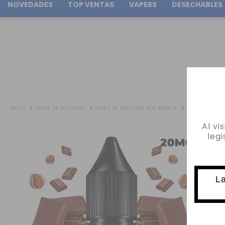
NOVEDADES
TOP VENTAS
VAPERS
DESECHABLES
Tu pedido puede ser enviado en
1d:
13h:
04m:
14s
INICIO
SALES DE NICOTINA
SALES DE NICOTINA POR MARCA
BOMBO SALTS
Al vi
leg
La