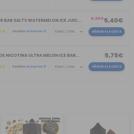
)
6,25€
5,40€
R BAR SALTS WATERMELON ICE JUIC...
Recíbelo
el martes 11
AÑADIR A LA CESTA
5,75€
DE NICOTINA ULTRA MELON ICE BAR...
Recíbelo
el martes 11
AÑADIR A LA CESTA